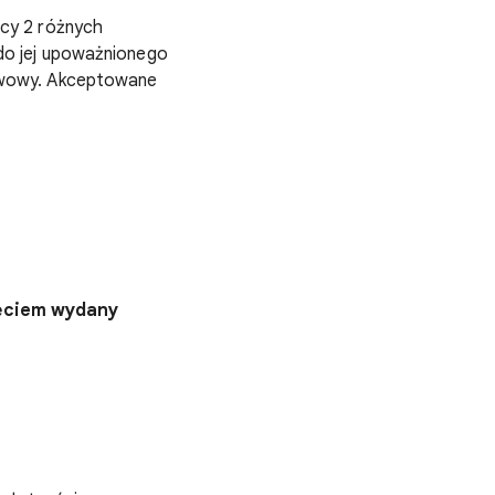
cy 2 różnych
do jej upoważnionego
twowy. Akceptowane
jęciem wydany