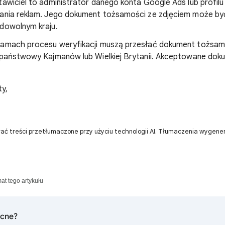
wiciel to administrator danego konta Google Ads lub profilu
nia reklam. Jego dokument tożsamości ze zdjęciem może by
dowolnym kraju.
amach procesu weryfikacji muszą przesłać dokument tożsam
państwowy Kajmanów lub Wielkiej Brytanii. Akceptowane dok
y,
ać treści przetłumaczone przy użyciu technologii AI. Tłumaczenia wygen
mat tego artykułu
ocne?