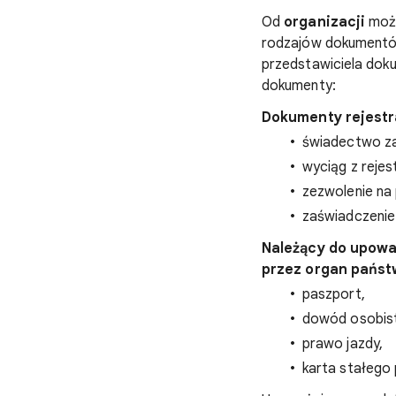
Od
organizacji
może
rodzajów dokumentów
przedstawiciela do
dokumenty:
Dokumenty rejestr
świadectwo zał
wyciąg z reje
zezwolenie na 
zaświadczeni
Należący do upowa
przez organ pańs
paszport,
dowód osobist
prawo jazdy,
karta stałego