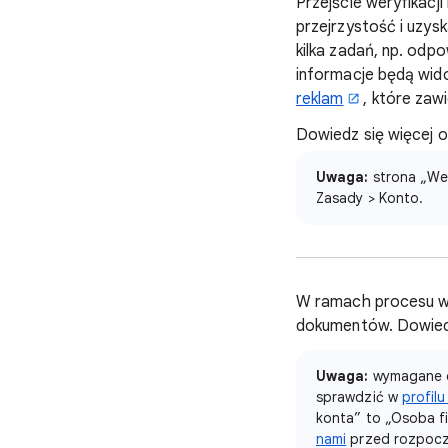
Przejście weryfikac
przejrzystość i uzys
kilka zadań, np. odpo
informacje będą wid
reklam
, które zaw
Dowiedz się więcej 
Uwaga:
strona „Wer
Zasady > Konto.
W ramach procesu we
dokumentów. Dowied
Uwaga:
wymagane do
sprawdzić w
profilu
konta” to „Osoba fi
nami
przed rozpoczę