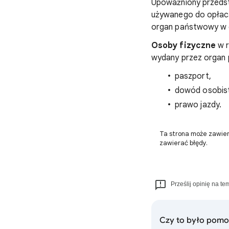
Upoważniony przedsta
używanego do opłaca
organ państwowy w 
Osoby fizyczne
w r
wydany przez organ 
paszport,
dowód osobist
prawo jazdy.
Ta strona może zawier
zawierać błędy.
Prześlij opinię na te
Czy to było pom