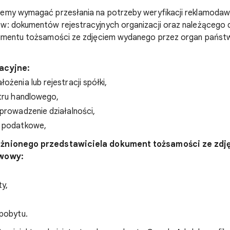
my wymagać przesłania na potrzeby weryfikacji reklamodaw
: dokumentów rejestracyjnych organizacji oraz należącego 
kumentu tożsamości ze zdjęciem wydanego przez organ pańs
acyjne:
ożenia lub rejestracji spółki,
stru handlowego,
prowadzenie działalności,
e podatkowe,
żnionego przedstawiciela dokument tożsamości ze zd
twowy:
y,
 pobytu.