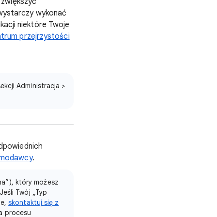
 zwiększyć
, wystarczy wykonać
kacji niektóre Twoje
trum przejrzystości
kcji Administracja >
odpowiednich
lamodawcy
.
a”), który możesz
Jeśli Twój „Typ
ie,
skontaktuj się z
a procesu