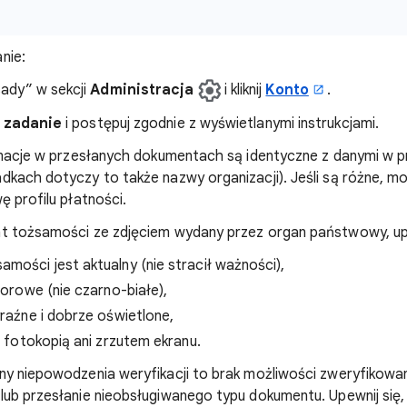
nie:
ady” w sekcji
Administracja
i kliknij
Konto
.
 zadanie
i postępuj zgodnie z wyświetlanymi instrukcjami.
rmacje w przesłanych dokumentach są identyczne z danymi w pr
kach dotyczy to także nazwy organizacji). Jeśli są różne, m
ę profilu płatności.
t tożsamości ze zdjęciem wydany przez organ państwowy, upew
mości jest aktualny (nie stracił ważności),
olorowe (nie czarno-białe),
yraźne i dobrze oświetlone,
st fotokopią ani zrzutem ekranu.
ny niepowodzenia weryfikacji to brak możliwości zweryfikowa
lub przesłanie nieobsługiwanego typu dokumentu. Upewnij się