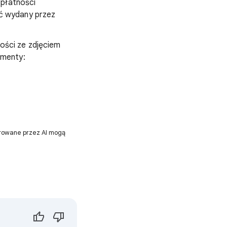
 płatności
ć wydany przez
ości ze zdjęciem
umenty:
erowane przez AI mogą