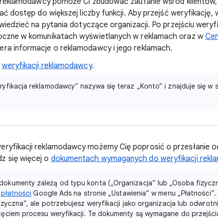
ji reklamodawcy pomoże Ci zbudować zaufanie wśród klientów,
kać dostęp do większej liczby funkcji. Aby przejść weryfikację
wiedzieć na pytania dotyczące organizacji. Po przejściu weryfi
oczne w komunikatach wyświetlanych w reklamach oraz w
Cen
iera informacje o reklamodawcy i jego reklamach.
o
weryfikacji reklamodawcy
.
yfikacja reklamodawcy” nazywa się teraz „Konto” i znajduje się w se
ryfikacji reklamodawcy możemy Cię poprosić o przesłanie 
z się więcej o
dokumentach wymaganych do weryfikacji rek
kumenty zależą od typu konta („Organizacja” lub „Osoba fizyczn
 płatności
Google Ads na stronie „Ustawienia” w menu „Płatności”. 
zyczna”, ale potrzebujesz weryfikacji jako organizacja lub odwrotn
ciem procesu weryfikacji. Te dokumenty są wymagane do przejści