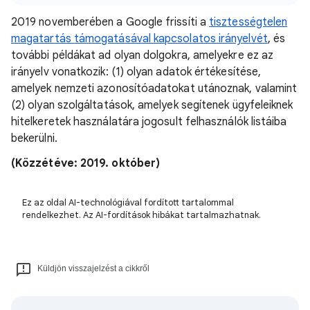
2019 novemberében a Google frissíti a
tisztességtelen
magatartás támogatásával kapcsolatos irányelvét
, és
további példákat ad olyan dolgokra, amelyekre ez az
irányelv vonatkozik: (1) olyan adatok értékesítése,
amelyek nemzeti azonosítóadatokat utánoznak, valamint
(2) olyan szolgáltatások, amelyek segítenek ügyfeleiknek
hitelkeretek használatára jogosult felhasználók listáiba
bekerülni.
(Közzétéve: 2019. október)
Ez az oldal AI-technológiával fordított tartalommal
rendelkezhet. Az AI-fordítások hibákat tartalmazhatnak.
Küldjön visszajelzést a cikkről