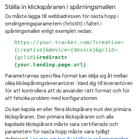
Ställa in klickspåraren i spårningsmallen
Du måste lägga till webbadressen för nästa hopp i
omdirigeringsparametern (fetstilt) i fältet i
spårningsmallen enligt exemplet nedan:
https://your.tracker.com/?creative=
{creative}&device={device}&gclid=
{gclid}&
redirect=
{your.landing.page.url}
Parametrarnas specifika format kan skilja sig åt mellan
olika klickspårningsleverantörer. Vänd dig till leverantören
för att kontrollera att du använder rätt format och för
att felsöka problem med konfigurationen.
Du kan kapsla en eller flera klickspårare inuti den primära
klickspåraren. Den primära klickspåraren och alla
kapslade klickspårare måste vara certifierade och
parametern för nästa hopp måste vara tydligt