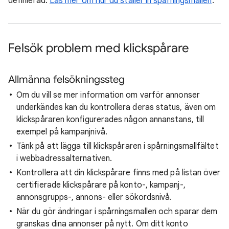
definierad.
Läs mer om hur du ställer in spårningsmallen
.
Felsök problem med klickspårare
Allmänna felsökningssteg
Om du vill se mer information om varför annonser
underkändes kan du kontrollera deras status, även om
klickspåraren konfigurerades någon annanstans, till
exempel på kampanjnivå.
Tänk på att lägga till klickspåraren i spårningsmallfältet
i webbadressalternativen.
Kontrollera att din klickspårare finns med på listan över
certifierade klickspårare på konto-, kampanj-,
annonsgrupps-, annons- eller sökordsnivå.
När du gör ändringar i spårningsmallen och sparar dem
granskas dina annonser på nytt. Om ditt konto