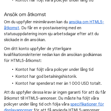
Kontot har följt våra policyer under lång tid
Ansök om åtkomst
Om du uppfyller minimikraven kan du
ansöka om HTML5-
åtkomst
. Du får en e-postavisering med en
statusuppdatering inom sju arbetsdagar efter att du
skickade in din ansökan.
Om ditt konto uppfyller de ytterligare
kvalifikationskriterier nedan kan din ansökan godkännas
för HTML5-åtkomst:
Kontot har följt våra policyer under lång tid
Kontot har god betalningshistorik.
Kontot har spenderat mer än 1 000 USD totalt.
Att du uppfyller dessa krav är ingen garanti för att du får
åtkomst till HTML5-annonser. Du måste ha följt våra
policyer under lång tid och följa våra
specifikationer för
displayannonser
för att få använda HTML5-annonser.