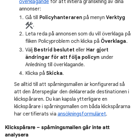
överklagande
för att initiera granskning av dina
annonser:
Gå till
Policyhanteraren
på menyn
Verktyg
.
Leta reda på annonsen som du vill överklaga på
fliken Policyproblem och klicka på
Överklaga
.
Välj
Bestrid beslutet
eller
Har gjort
ändringar för att
följa policyn
under
Anledning till överklagande.
Klicka på
Skicka
.
Se alltid till att spårningsmallen är konfigurerad så
att den återspeglar den deklarerade destinationen i
klickspåraren. Du kan kapsla ytterligare en
klickspårare i spårningsmallen om båda klickspårarna
har certifierats via
ansökningsformuläret
.
Klickspårare – spårningsmallen går inte att
analysera