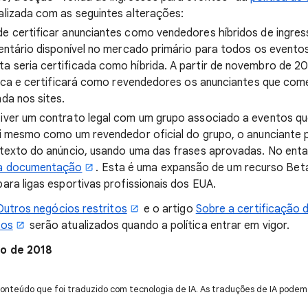
alizada com as seguintes alterações:
e certificar anunciantes como vendedores híbridos de ingres
nventário disponível no mercado primário para todos os event
a seria certificada como híbrida. A partir de novembro de 2
ítica e certificará como revendedores os anunciantes que com
nda nos sites.
tiver um contrato legal com um grupo associado a eventos que
si mesmo como um revendedor oficial do grupo, o anunciante p
o texto do anúncio, usando uma das frases aprovadas. No enta
a documentação
. Esta é uma expansão de um recurso Bet
para ligas esportivas profissionais dos EUA.
Outros negócios restritos
e o artigo
Sobre a certificação 
tos
serão atualizados quando a política entrar em vigor.
o de 2018
onteúdo que foi traduzido com tecnologia de IA. As traduções de IA podem 