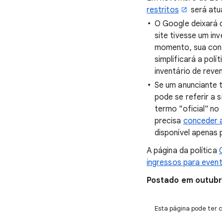
restritos
será atu
O Google deixará d
site tivesse um i
momento, sua cont
simplificará a pol
inventário de reve
Se um anunciante 
pode se referir a 
termo "oficial" n
precisa
conceder 
disponível apenas 
A página da política
ingressos para even
Postado em outubr
Esta página pode ter c