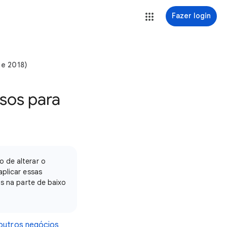
Fazer login
de 2018)
ssos para
o de alterar o
aplicar essas
as na parte de baixo
 outros negócios