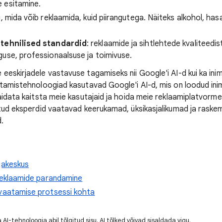
 esitamine.
su, mida võib reklaamida, kuid piirangutega. Näiteks alkohol, ha
 tehnilised standardid
: reklaamide ja sihtlehtede kvaliteedi
use, professionaalsuse ja toimivuse.
eeskirjadele vastavuse tagamiseks nii Google'i AI-d kui ka ini
stamistehnoloogiad kasutavad Google'i AI-d, mis on loodud in
aidata kaitsta meie kasutajaid ja hoida meie reklaamiplatvorme
atud eksperdid vaatavad keerukamad, üksikasjalikumad ja raske
.
jakeskus
 reklaamide parandamine
evaatamise protsessi kohta
 AI-tehnoloogia abil tõlgitud sisu. AI tõlked võivad sisaldada vigu.