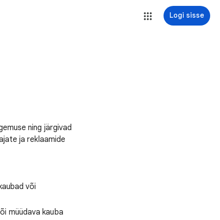
Logi sisse
gemuse ning järgivad
ajate ja reklaamide
 kaubad või
 või müüdava kauba