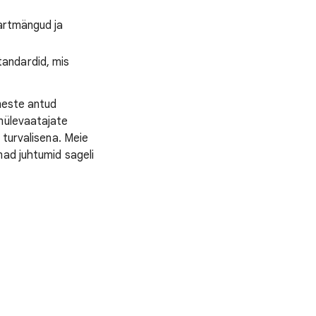
sartmängud ja
standardid, mis
meste antud
imülevaatajate
 turvalisena. Meie
mad juhtumid sageli