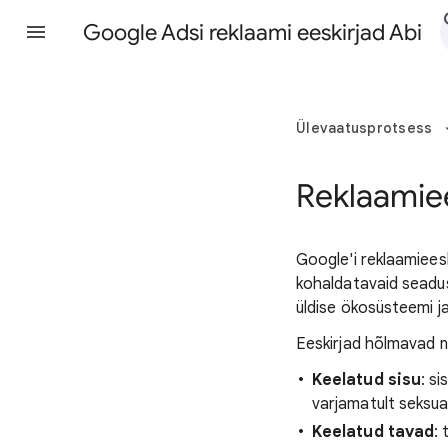
Google Adsi reklaami eeskirjad Abi
Ülevaatusprotsess
Reklaamiee
Google'i reklaamiees
kohaldatavaid seadus
üldise ökosüsteemi ja
Eeskirjad hõlmavad n
Keelatud sisu
: s
varjamatult seksua
Keelatud tavad
: