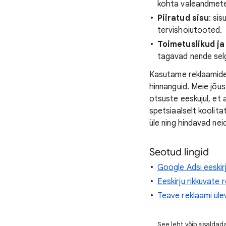
kohta valeandmete
Piiratud sisu
: si
tervishoiutooted.
Toimetuslikud ja
tagavad nende selg
Kasutame reklaamide 
hinnanguid. Meie jõu
otsuste eeskujul, et 
spetsiaalselt koolit
üle ning hindavad neid
Seotud lingid
Google Adsi eeskir
Eeskirju rikkuvate
Teave reklaami ül
See leht võib sisaldada