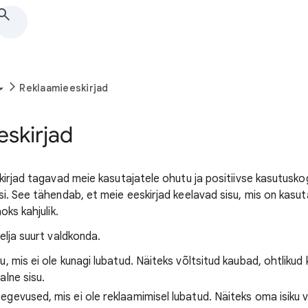
Reklaamieeskirjad
skirjad
kirjad tagavad meie kasutajatele ohutu ja positiivse kasutusko
i. See tähendab, et meie eeskirjad keelavad sisu, mis on kasut
oks kahjulik.
elja suurt valdkonda.
isu, mis ei ole kunagi lubatud. Näiteks võltsitud kaubad, ohtlikud
alne sisu.
 tegevused, mis ei ole reklaamimisel lubatud. Näiteks oma isiku