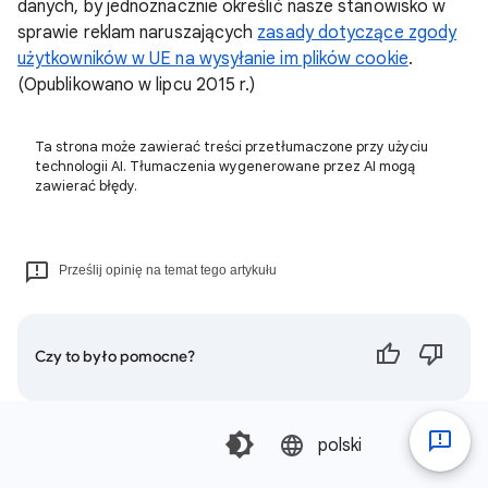
danych, by jednoznacznie określić nasze stanowisko w
sprawie reklam naruszających
zasady dotyczące zgody
użytkowników w UE na wysyłanie im plików cookie
.
(Opublikowano w lipcu 2015 r.)
Ta strona może zawierać treści przetłumaczone przy użyciu
technologii AI. Tłumaczenia wygenerowane przez AI mogą
zawierać błędy.
Prześlij opinię na temat tego artykułu
Czy to było pomocne?
polski‎