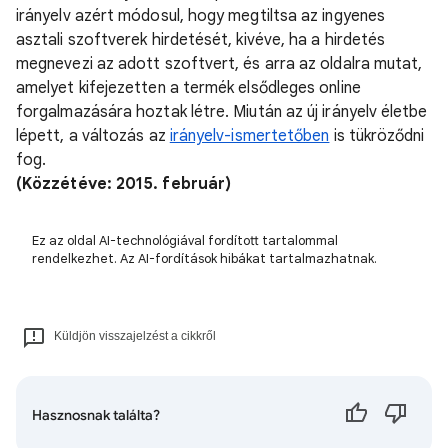
irányelv azért módosul, hogy megtiltsa az ingyenes
asztali szoftverek hirdetését, kivéve, ha a hirdetés
megnevezi az adott szoftvert, és arra az oldalra mutat,
amelyet kifejezetten a termék elsődleges online
forgalmazására hoztak létre. Miután az új irányelv életbe
lépett, a változás az
irányelv-ismertetőben
is tükröződni
fog.
(Közzétéve: 2015. február)
Ez az oldal AI-technológiával fordított tartalommal
rendelkezhet. Az AI-fordítások hibákat tartalmazhatnak.
Küldjön visszajelzést a cikkről
Hasznosnak találta?