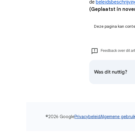
de
beleidsbeschrijvin
(Geplaatst in nov
Deze pagina kan conten
Feedback over dit ar
Was dit nuttig?
©2026 Google
Privacybeleid
Algemene gebrui