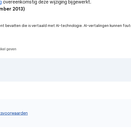
g
overeenkomstig deze wijziging bijgewerkt.
ember 2013)
t bevatten die is vertaald met AI-technologie. AI-vertalingen kunnen fout
tikel geven
ksvoorwaarden