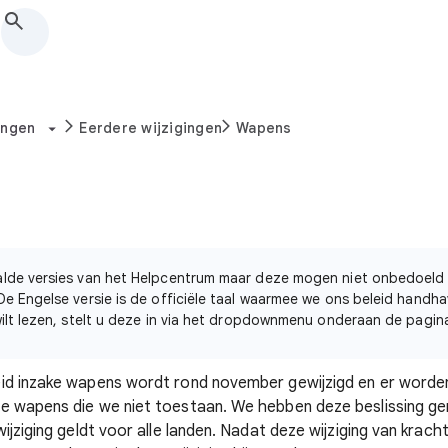
ingen
Eerdere wijzigingen
Wapens
alde versies van het Helpcentrum maar deze mogen niet onbedoeld
e Engelse versie is de officiële taal waarmee we ons beleid handhave
wilt lezen, stelt u deze in via het dropdownmenu onderaan de pagin
id inzake wapens wordt rond november gewijzigd en er worde
e wapens die we niet toestaan. We hebben deze beslissing 
ijziging geldt voor alle landen. Nadat deze wijziging van krac