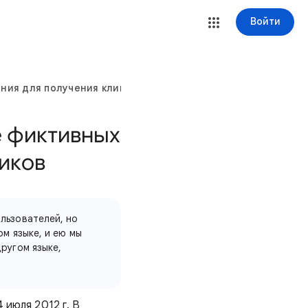
Войти
ния для получения кликов
е фиктивных
иков
льзователей, но
м языке, и ею мы
ругом языке,
 июля 2012 г. В