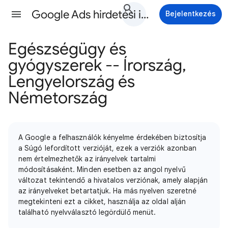
Google Ads hirdetési irányelvek Súgó
Bejelentkezés
Egészségügy és
gyógyszerek -- Írország,
Lengyelország és
Németország
A Google a felhasználók kényelme érdekében biztosítja
a Súgó lefordított verzióját, ezek a verziók azonban
nem értelmezhetők az irányelvek tartalmi
módosításaként. Minden esetben az angol nyelvű
változat tekintendő a hivatalos verziónak, amely alapján
az irányelveket betartatjuk. Ha más nyelven szeretné
megtekinteni ezt a cikket, használja az oldal alján
található nyelvválasztó legördülő menüt.