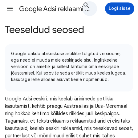
Google Adsi reklaami eeskirjad Abi
Logi sisse
Teeseldud seosed
Google pakub abikeskuse artiklite tõlgitud versioone,
aga need ei muuda meie eeskirjade sisu. Ingliskeelne
versioon on ametlik ja sellest lähtume oma eeskirjade
jõustamisel. Kui soovite seda artiklit muus keeles lugeda,
kasutage lehe allosas asuvat keele rippmenüüd.
Google Adsi eeskiri, mis keelab ärinimede petlikku
kasutamist, kehtib praegu Austraalias ja Uus-Meremaal
ning hakkab kehtima kõikides riikides juuli keskpaigas.
Tagamaks, et tekstreklaamis reklaamitud ärid ei eksitaks
kasutajaid, keelab eeskiri reklaamid, mis teesklevad seost,
partnerlust või mõnd muud erilist suhet mis tahes