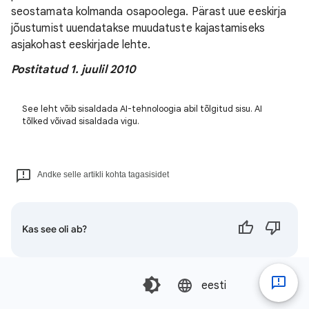
seostamata kolmanda osapoolega. Pärast uue eeskirja
jõustumist uuendatakse muudatuste kajastamiseks
asjakohast eeskirjade lehte.
Postitatud 1. juulil 2010
See leht võib sisaldada AI-tehnoloogia abil tõlgitud sisu. AI
tõlked võivad sisaldada vigu.
Andke selle artikli kohta tagasisidet
Kas see oli ab?
eesti‎