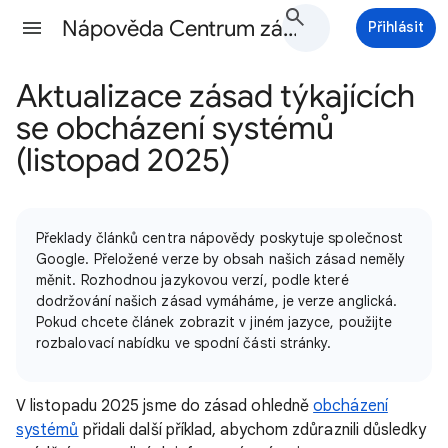
Nápověda Centrum zásad Google Ads
Přihlásit
Aktualizace zásad týkajících
se obcházení systémů
(listopad 2025)
Překlady článků centra nápovědy poskytuje společnost
Google. Přeložené verze by obsah našich zásad neměly
měnit. Rozhodnou jazykovou verzí, podle které
dodržování našich zásad vymáháme, je verze anglická.
Pokud chcete článek zobrazit v jiném jazyce, použijte
rozbalovací nabídku ve spodní části stránky.
V listopadu 2025 jsme do zásad ohledně
obcházení
systémů
přidali další příklad, abychom zdůraznili důsledky