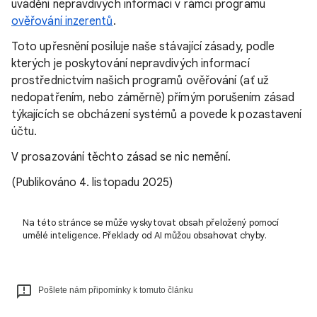
uvádění nepravdivých informací v rámci programu
ověřování inzerentů
.
Toto upřesnění posiluje naše stávající zásady, podle
kterých je poskytování nepravdivých informací
prostřednictvím našich programů ověřování (ať už
nedopatřením, nebo záměrně) přímým porušením zásad
týkajících se obcházení systémů a povede k pozastavení
účtu.
V prosazování těchto zásad se nic nemění.
(Publikováno 4. listopadu 2025)
Na této stránce se může vyskytovat obsah přeložený pomocí
umělé inteligence. Překlady od AI můžou obsahovat chyby.
Pošlete nám připomínky k tomuto článku