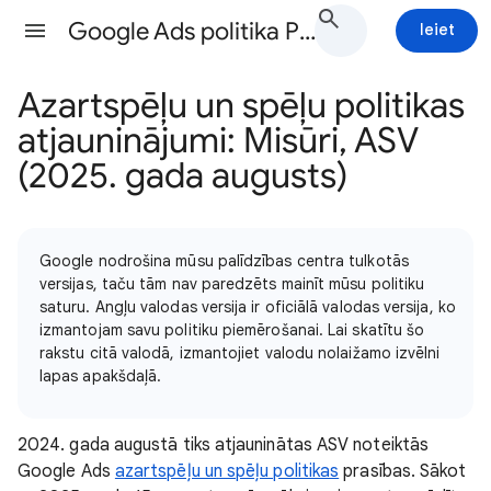
Google Ads politika Palīdzība
Ieiet
Azartspēļu un spēļu politikas
atjauninājumi: Misūri, ASV
(2025. gada augusts)
Google nodrošina mūsu palīdzības centra tulkotās
versijas, taču tām nav paredzēts mainīt mūsu politiku
saturu. Angļu valodas versija ir oficiālā valodas versija, ko
izmantojam savu politiku piemērošanai. Lai skatītu šo
rakstu citā valodā, izmantojiet valodu nolaižamo izvēlni
lapas apakšdaļā.
2024. gada augustā tiks atjauninātas ASV noteiktās
Google Ads
azartspēļu un spēļu politikas
prasības. Sākot