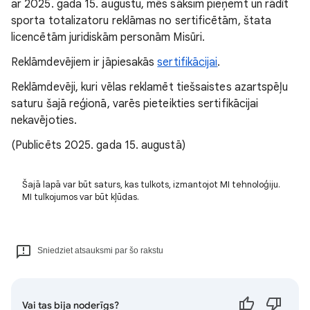
ar 2025. gada 15. augustu, mēs sāksim pieņemt un rādīt
sporta totalizatoru reklāmas no sertificētām, štata
licencētām juridiskām personām Misūri.
Reklāmdevējiem ir jāpiesakās
sertifikācijai
.
Reklāmdevēji, kuri vēlas reklamēt tiešsaistes azartspēļu
saturu šajā reģionā, varēs pieteikties sertifikācijai
nekavējoties.
(Publicēts 2025. gada 15. augustā)
Šajā lapā var būt saturs, kas tulkots, izmantojot MI tehnoloģiju.
MI tulkojumos var būt kļūdas.
Sniedziet atsauksmi par šo rakstu
Vai tas bija noderīgs?