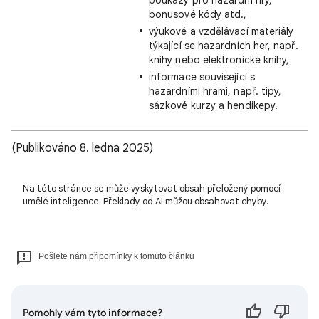
poukazy pro hazardní hry,
bonusové kódy atd.,
výukové a vzdělávací materiály
týkající se hazardních her, např.
knihy nebo elektronické knihy,
informace související s
hazardními hrami, např. tipy,
sázkové kurzy a hendikepy.
(Publikováno 8. ledna 2025)
Na této stránce se může vyskytovat obsah přeložený pomocí
umělé inteligence. Překlady od AI můžou obsahovat chyby.
Pošlete nám připomínky k tomuto článku
Pomohly vám tyto informace?