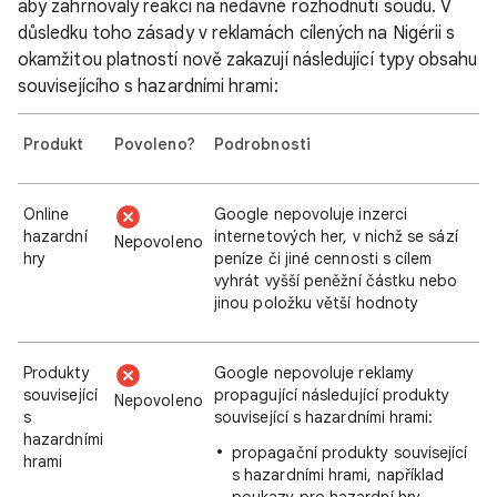
aby zahrnovaly reakci na nedávné rozhodnutí soudu. V
důsledku toho zásady v reklamách cílených na Nigérii s
okamžitou platností nově zakazují následující typy obsahu
souvisejícího s hazardními hrami:
Produkt
Povoleno?
Podrobnosti
Online
Google nepovoluje inzerci
hazardní
internetových her, v nichž se sází
Nepovoleno
hry
peníze či jiné cennosti s cílem
vyhrát vyšší peněžní částku nebo
jinou položku větší hodnoty
Produkty
Google nepovoluje reklamy
související
propagující následující produkty
Nepovoleno
s
související s hazardními hrami:
hazardními
propagační produkty související
hrami
s hazardními hrami, například