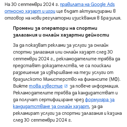
На 30 септември 2024 г.
правилата на Google Ads
относно хазарт и игри
ще бъдат актуализирани в
отговор на нови регулаторни изисквания в Бразилия.
Промени за оператори на спортни
залагания и онлайн хазартни дейности
За да показват реклами за услуги за онлайн
спортни залагания или онлайн хазарт след 30
септември 2024 г., рекламодателите трябва да
представят доказателства, че са поискали
разрешение за извършване на тези услуги от
бразилското Министерство на финансите (МФ).
Вижте
това известие
за повече информация.
Рекламодателите трябва да кандидатстват и
да получат сертифициране чрез
формуляра за
кандидатстване за онлайн хазарт
, за да
рекламират услуги за спортни залагания и казина
след 30 септември 2024 г.