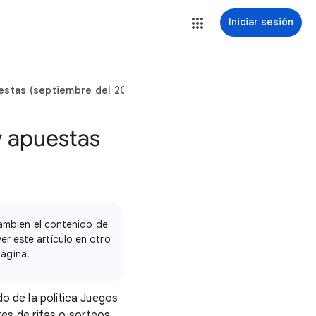
Iniciar sesión
uestas (septiembre del 2024)
 y apuestas
ambien el contenido de
ver este artículo en otro
página.
do de la política Juegos
es de rifas o sorteos