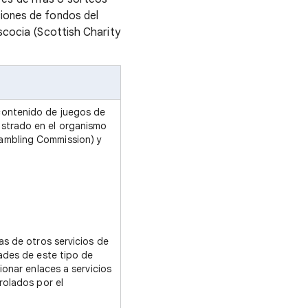
ciones de fondos del
scocia (Scottish Charity
 contenido de juegos de
istrado en el organismo
Gambling Commission) y
s de otros servicios de
ades de este tipo de
onar enlaces a servicios
rolados por el