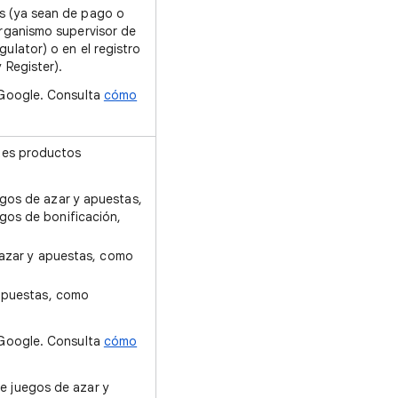
s (ya sean de pago o
organismo supervisor de
ulator) o en el registro
 Register).
 Google. Consulta
cómo
ntes productos
gos de azar y apuestas,
gos de bonificación,
e azar y apuestas, como
 apuestas, como
 Google. Consulta
cómo
e juegos de azar y