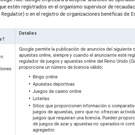
que estén registrados en el organismo supervisor de recauda
 Regulator) o en el registro de organizaciones benéficas de E
Detalles
e?
Google permite la publicación de anuncios del siguiente
apuestas online, siempre y cuando el anunciante esté reg
en
regulador de juegos y apuestas online del Reino Unido (
proporcione un número de licencia válido:
ciones
Bingo online
Apuestas deportivas
Juegos de casino online
Loterías
Sitios que proporcionen información o comparativa
juegos de apuestas, pero que no ofrezcan activid
juegos que requieran una licencia. Pueden proporci
de juegos de azar y apuestas no operados ni cont
agregador.