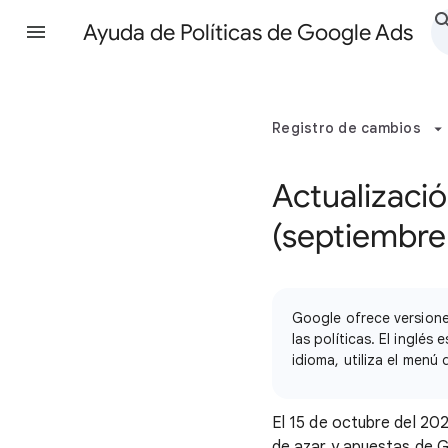
Ayuda de Políticas de Google Ads
Registro de cambios
Actualizació
(septiembre
Google ofrece versione
las políticas. El inglés
idioma, utiliza el menú
El 15 de octubre del 202
de azar y apuestas de 