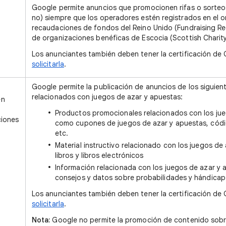
Google permite anuncios que promocionen rifas o sorteo
no) siempre que los operadores estén registrados en el 
recaudaciones de fondos del Reino Unido (Fundraising Reg
de organizaciones benéficas de Escocia (Scottish Charity
Los anunciantes también deben tener la certificación de
solicitarla
.
Google permite la publicación de anuncios de los siguie
relacionados con juegos de azar y apuestas:
en
Productos promocionales relacionados con los jue
ciones
como cupones de juegos de azar y apuestas, códi
etc.
Material instructivo relacionado con los juegos d
libros y libros electrónicos
Información relacionada con los juegos de azar y
consejos y datos sobre probabilidades y hándicap
Los anunciantes también deben tener la certificación de
solicitarla
.
Nota:
Google no permite la promoción de contenido sobr