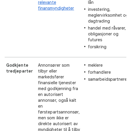
relevante
lån
finansmyndigheter
investering,
meglervirksomhet og
dagtrading
handel med råvarer,
obligasjoner og
futures
forsikring
Godkjente
Annonsører som
meklere
tredjeparter
tilbyr eller
forhandlere
markedsfører
samarbeidspartnere
finansielle tjenester
med godkjenning fra
en autorisert
annonsør, også kalt
en
førstepartsannonsør,
men som ikke er
direkte autorisert av
myndigheter til å tilby