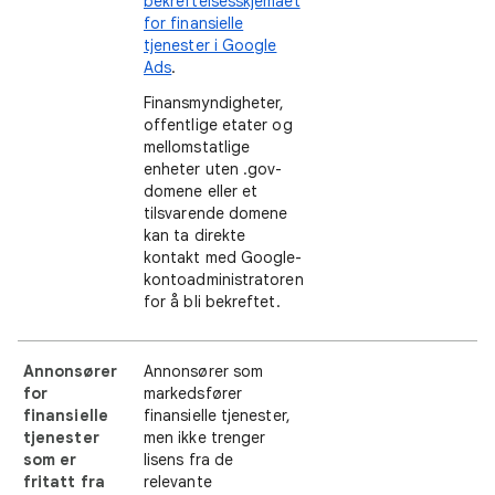
bekreftelsesskjemaet
for finansielle
tjenester i Google
Ads
.
Finansmyndigheter,
offentlige etater og
mellomstatlige
enheter uten .gov-
domene eller et
tilsvarende domene
kan ta direkte
kontakt med Google-
kontoadministratoren
for å bli bekreftet.
Annonsører
Annonsører som
for
markedsfører
finansielle
finansielle tjenester,
tjenester
men ikke trenger
som er
lisens fra de
fritatt fra
relevante