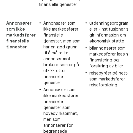
finansielle tjenester
Annonsører
Annonsører som
utdanningsprogramm
som ikke
ikke markedsfører
eller -institusjoner so
markedsfører
finansielle
gir informasjon om
finansielle
tjenester, men som
økonomisk støtte
tjenester
har en god grunn
bilannonsører som
til å målrette
markedsfører leasing,
annonser mot
finansiering og
brukere som er på
forsikring av biler
utkikk etter
reisebyråer på nettet
finansielle
som markedsfører
tjenester
reiseforsikring
Annonsører som
ikke markedsfører
finansielle
tjenester som
hovedvirksomhet,
men som
annonserer for
begrensede