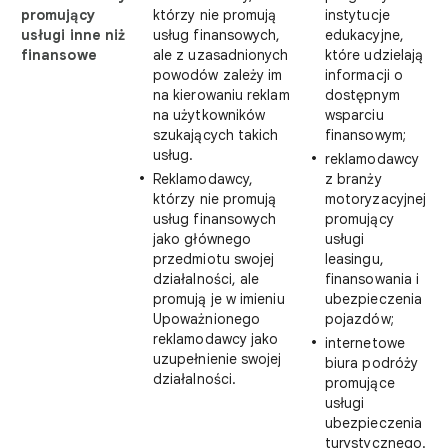
promujący
którzy nie promują
instytucje
usługi inne niż
usług finansowych,
edukacyjne,
finansowe
ale z uzasadnionych
które udzielają
powodów zależy im
informacji o
na kierowaniu reklam
dostępnym
na użytkowników
wsparciu
szukających takich
finansowym;
usług.
reklamodawcy
Reklamodawcy,
z branży
którzy nie promują
motoryzacyjnej
usług finansowych
promujący
jako głównego
usługi
przedmiotu swojej
leasingu,
działalności, ale
finansowania i
promują je w imieniu
ubezpieczenia
Upoważnionego
pojazdów;
reklamodawcy jako
internetowe
uzupełnienie swojej
biura podróży
działalności.
promujące
usługi
ubezpieczenia
turystycznego.