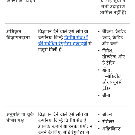
कंपनी का टाइप
दी गई सूची में
सभी उदाहरण
शामिल नहीं हैं)
अधिकृत
विज्ञापन देने वाले ऐसे लोग या
बैंकिंग, क्रेडिट
विज्ञापनदाता
कंपनियां जिन्हें
वित्तीय सेवाओं
कार्ड, क्रेडिट
की संबंधित रेगुलेटर इकाइयों
से
और क़र्ज़
मंज़ूरी मिली है
निवेश,
ब्रोकरेज, और
डे ट्रेडिंग
बॉन्ड,
कमॉडिटीज़,
और फ़्यूचर्स
ट्रेडिंग
बीमा
अनुमति पा चुके
विज्ञापन देने वाले ऐसे लोग या
ब्रोकर
तीसरे पक्ष
कंपनियां जिन्हें वित्तीय सेवाएं
रीसेलर
उपलब्ध कराने या उनका प्रमोशन
अफ़िलिएट
करने के लिए, सीधे रेगुलेटर से