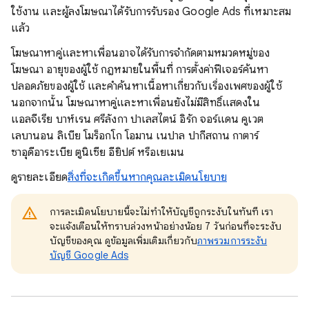
ใช้งาน และผู้ลงโฆษณาได้รับการรับรอง Google Ads ที่เหมาะสม
แล้ว
โฆษณาหาคู่และหาเพื่อนอาจได้รับการจำกัดตามหมวดหมู่ของ
โฆษณา อายุของผู้ใช้ กฎหมายในพื้นที่ การตั้งค่าฟีเจอร์ค้นหา
ปลอดภัยของผู้ใช้ และคำค้นหาเนื้อหาเกี่ยวกับเรื่องเพศของผู้ใช้
นอกจากนั้น โฆษณาหาคู่และหาเพื่อนยังไม่มีสิทธิ์แสดงใน
แอลจีเรีย บาห์เรน ศรีลังกา ปาเลสไตน์ อิรัก จอร์แดน คูเวต
เลบานอน ลิเบีย โมร็อกโก โอมาน เนปาล ปากีสถาน กาตาร์
ซาอุดีอาระเบีย ตูนิเซีย อียิปต์ หรือเยเมน
ดูรายละเอียด
สิ่งที่จะเกิดขึ้นหากคุณละเมิดนโยบาย
การละเมิดนโยบายนี้จะไม่ทำให้บัญชีถูกระงับในทันที เรา
จะแจ้งเตือนให้ทราบล่วงหน้าอย่างน้อย 7 วันก่อนที่จะระงับ
บัญชีของคุณ ดูข้อมูลเพิ่มเติมเกี่ยวกับ
ภาพรวมการระงับ
บัญชี Google Ads