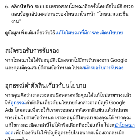
คลิก
บันทึก
ระบบจะตรวจสอบโฆษณาอีกครั้งโดยอัตโนมัติ ตรวจ
สอบข้อมูลอัปเดตสถานะของโฆษณาในหน้า "โฆษณาและชิ้น
งาน"
ดูข้อมูลเพิ่มเติมเกี่ยวกับวิธี
แก้ไขโฆษณาที่มีการละเมิดนโยบาย
สมัครขอรับการรับรอง
หากโฆษณาไม่ได้รับอนุมัติเนื่องจากไม่มีการรับรองจาก Google
และคุณมีคุณสมบัติตามข้อกำหนด โปรด
สมัครขอรับการรับรอง
อุทธรณ์คำตัดสินเกี่ยวกับนโยบาย
หากคุณคิดว่าเราตรวจสอบผิดพลาดหรือคุณได้แก้ไขปลายทางแล้ว
ให้
อุทธรณ์
คำตัดสินเกี่ยวกับนโยบายดังกล่าวจากบัญชี Google
Ads โดยตรงเพื่อขอให้เราตรวจสอบ หลังจากยืนยันแล้วว่าปลาย
ทางเป็นไปตามข้อกำหนด เราจะอนุมัติโฆษณาของคุณได้ หากคุณ
แก้ไขการละเมิดเหล่านี้ไม่ได้หรือเลือกที่จะไม่แก้ไข โปรด
นำโฆษณา
ออก
เพื่อป้องกันไม่ให้บัญชีถูกระงับในอนาคตเนื่องจากละเมิด