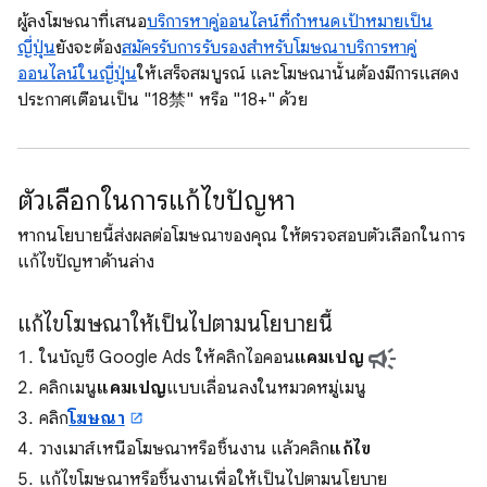
ผู้ลงโฆษณาที่เสนอ
บริการหาคู่ออนไลน์ที่กำหนดเป้าหมายเป็น
ญี่ปุ่น
ยังจะต้อง
สมัครรับการรับรองสำหรับโฆษณาบริการหาคู่
ออนไลน์ในญี่ปุ่น
ให้เสร็จสมบูรณ์ และโฆษณานั้นต้องมีการแสดง
ประกาศเตือนเป็น "18禁" หรือ "18+" ด้วย
ตัวเลือกในการแก้ไขปัญหา
หากนโยบายนี้ส่งผลต่อโฆษณาของคุณ ให้ตรวจสอบตัวเลือกในการ
แก้ไขปัญหาด้านล่าง
แก้ไขโฆษณาให้เป็นไปตามนโยบายนี้
ในบัญชี Google Ads ให้คลิกไอคอน
แคมเปญ
คลิกเมนู
แคมเปญ
แบบเลื่อนลงในหมวดหมู่เมนู
คลิก
โฆษณา
วางเมาส์เหนือโฆษณาหรือชิ้นงาน แล้วคลิก
แก้ไข
แก้ไขโฆษณาหรือชิ้นงานเพื่อให้เป็นไปตามนโยบาย