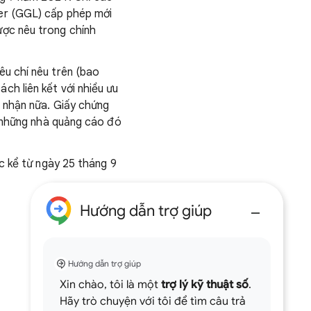
er (GGL) cấp phép mới
ợc nêu trong chính
êu chí nêu trên (bao
h liên kết với nhiều ưu
 nhận nữa. Giấy chứng
à những nhà quảng cáo đó
c kể từ ngày 25 tháng 9
Hướng dẫn trợ giúp
Hướng dẫn trợ giúp
Xin chào, tôi là một
trợ lý kỹ thuật số
.
Hãy trò chuyện với tôi để tìm câu trả