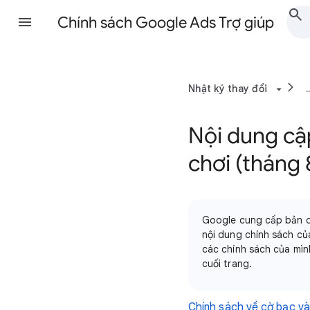
Chính sách Google Ads Trợ giúp
Nhật ký thay đổi
.
Nội dung cập
chơi (tháng
Google cung cấp bản dị
nội dung chính sách củ
các chính sách của mìn
cuối trang.
Chính sách về cờ bạc và