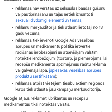
reklāmas nav vērstas uz seksuālās baudas gūšanu
vai pastiprināšanu un tajās netiek izmantoti
seksuāli divdomīgi elementi un tēmas
;
reklāmu mērķauditorijā tiek atlasīti lietotāji no 18
gadu vecuma;
reklāmās tiek ievēroti Google Ads veselības
aprūpes un medikamentu politikā ietvertie
rādīšanas ierobežojumi un atsevišķām valstīm
noteiktie ierobežojumi (tostarp, ja piemērojams, lai
recepšu medikamentu apzīmējumus rādītu reklāmā
vai galvenajā lapā,
jāpiesakās veselības aprūpes
produktu sertifikātam
);
reklāmas atbilst vietējiem tiesību aktiem reģionos,
kuros tiek atlasīta jūsu kampaņu mērķauditorija.
Google atļaus reklamēt lubrikantus un recepšu
medikamentus tikai noteiktās valstīs.