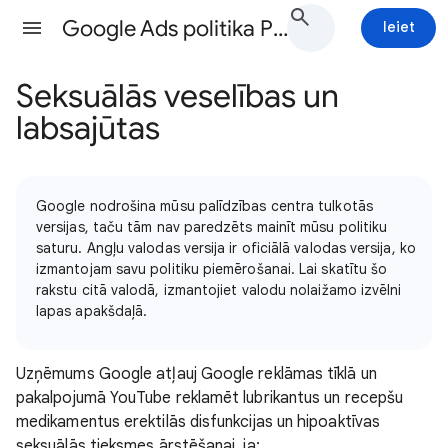
Google Ads politika Palīdzība
Ieiet
Seksuālās veselības un
labsajūtas
Google nodrošina mūsu palīdzības centra tulkotās
versijas, taču tām nav paredzēts mainīt mūsu politiku
saturu. Angļu valodas versija ir oficiālā valodas versija, ko
izmantojam savu politiku piemērošanai. Lai skatītu šo
rakstu citā valodā, izmantojiet valodu nolaižamo izvēlni
lapas apakšdaļā.
Uzņēmums Google atļauj Google reklāmas tīklā un
pakalpojumā YouTube reklamēt lubrikantus un recepšu
medikamentus erektilās disfunkcijas un hipoaktīvas
seksuālās tieksmes ārstēšanai, ja: