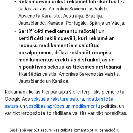
Reklāmdevēji drīkst reklamēt lubrikantus
tikai
šādās valstīs: Amerikas Savienotās Valstis,
Apvienotā Karaliste, Austrālija, Brazīlija,
Jaunzēlande, Kanāda, Portugāle, Spānija un Vācija.
Sertificēti medikamentu ražotāji un
sertificēti reklāmdevēji, kuri reklamē ar
recepšu medikamentiem saistītus
pakalpojumus, drīkst reklamēt recepšu
medikamentus erektilās disfunkcijas un
hipoaktīvas seksuālās tieksmes ārstēšanai
tikai šādās valstīs: Amerikas Savienotās Valstis,
Jaunzēlande un Kanāda.
Reklāmām, kurās tiks pārkāpti šie kritēriji, tiks piemērota
Google Ads
seksuāla rakstura satura
,
neatbilstoša
satura
un
veselības aprūpes un medikamentu
politika, un
var tikt ierobežota to rādīšana vai tās var tikt noraidītas.
Šajā lapā var būt saturs, kas tulkots, izmantojot MI tehnoloģiju.