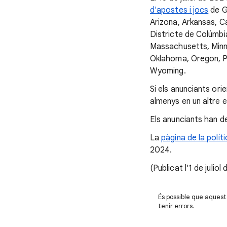
d'apostes i jocs
de G
Arizona, Arkansas, C
Districte de Colúmbia
Massachusetts, Minn
Oklahoma, Oregon, Pe
Wyoming.
Si els anunciants ori
almenys en un altre e
Els anunciants han de 
La
pàgina de la polít
2024.
(Publicat l'1 de juliol
És possible que aquest
tenir errors.