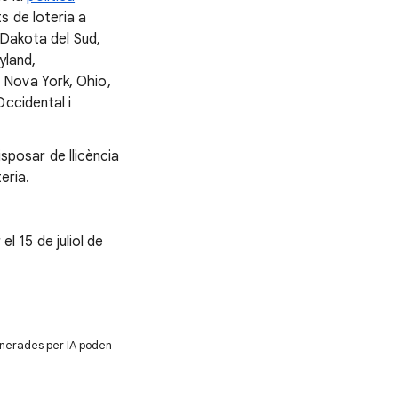
 de loteria a
 Dakota del Sud,
yland,
 Nova York, Ohio,
ccidental i
isposar de llicència
eria.
el 15 de juliol de
enerades per IA poden