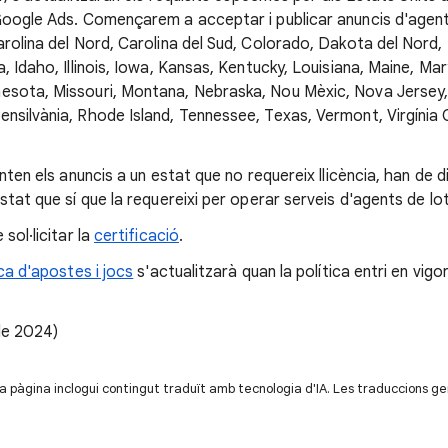
oogle Ads. Començarem a acceptar i publicar anuncis d'agents
arolina del Nord, Carolina del Sud, Colorado, Dakota del Nord,
, Idaho, Illinois, Iowa, Kansas, Kentucky, Louisiana, Maine, Mar
esota, Missouri, Montana, Nebraska, Nou Mèxic, Nova Jersey,
nsilvània, Rhode Island, Tennessee, Texas, Vermont, Virgínia O
enten els anuncis a un estat que no requereix llicència, han de d
stat que sí que la requereixi per operar serveis d'agents de lot
sol·licitar la
certificació
.
ica d'apostes i jocs
s'actualitzarà quan la política entri en vigor 
 de 2024)
a pàgina inclogui contingut traduït amb tecnologia d'IA. Les traduccions g