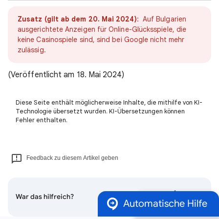
Zusatz (gilt ab dem 20. Mai 2024)
: Auf Bulgarien
ausgerichtete Anzeigen für Online-Glücksspiele, die
keine Casinospiele sind, sind bei Google nicht mehr
zulässig.
(Veröffentlicht am 18. Mai 2024)
Diese Seite enthält möglicherweise Inhalte, die mithilfe von KI-
Technologie übersetzt wurden. KI-Übersetzungen können
Fehler enthalten.
Feedback zu diesem Artikel geben
War das hilfreich?
Automatische Hilfe