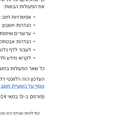
את הפעולות הבאות:
אפשרויות חיוב:
הגדרות חשבון: 
ערעורים ואימות
הגדרות אבטחה: לעד
לעבור לדף כלשהו בחשב
לקרוא מידע ולהוריד
כל שאר הפעולות בחשב
העדכון הזה רלוונטי רק לחשבונות Google Ads מושעים ולא ישנה את
נוסף על השעיית חשבו
(פורסם ב-13 במאי 2024)
יכול להיות שהדף הזה מכיל תוכן שתורגם בטכנ