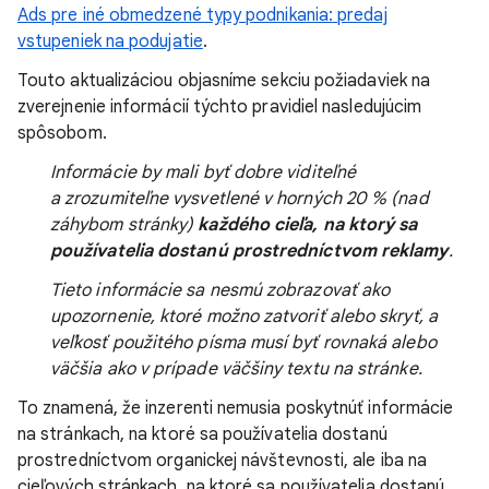
Ads pre iné obmedzené typy podnikania: predaj
vstupeniek na podujatie
.
Touto aktualizáciou objasníme sekciu požiadaviek na
zverejnenie informácií týchto pravidiel nasledujúcim
spôsobom.
Informácie by mali byť dobre viditeľné
a zrozumiteľne vysvetlené v horných 20 % (nad
záhybom stránky)
každého cieľa, na ktorý sa
používatelia dostanú prostredníctvom reklamy
.
Tieto informácie sa nesmú zobrazovať ako
upozornenie, ktoré možno zatvoriť alebo skryť, a
veľkosť použitého písma musí byť rovnaká alebo
väčšia ako v prípade väčšiny textu na stránke.
To znamená, že inzerenti nemusia poskytnúť informácie
na stránkach, na ktoré sa používatelia dostanú
prostredníctvom organickej návštevnosti, ale iba na
cieľových stránkach, na ktoré sa používatelia dostanú