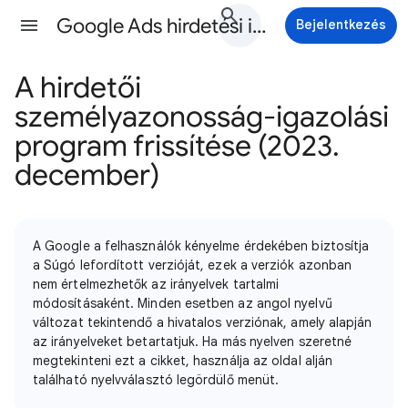
Google Ads hirdetési irányelvek Súgó
Bejelentkezés
A hirdetői
személyazonosság-igazolási
program frissítése (2023.
december)
A Google a felhasználók kényelme érdekében biztosítja
a Súgó lefordított verzióját, ezek a verziók azonban
nem értelmezhetők az irányelvek tartalmi
módosításaként. Minden esetben az angol nyelvű
változat tekintendő a hivatalos verziónak, amely alapján
az irányelveket betartatjuk. Ha más nyelven szeretné
megtekinteni ezt a cikket, használja az oldal alján
található nyelvválasztó legördülő menüt.