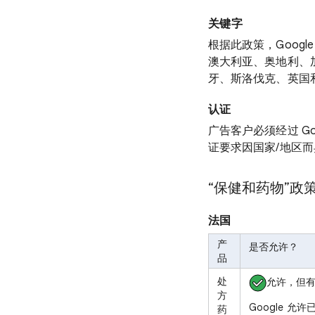
关键字
根据此政策，Goog
澳大利亚、奥地利、
牙、斯洛伐克、英国
认证
广告客户必须经过 G
证要求因国家/地区
“保健和药物”政
法国
产
是否允许？
品
处
允许，但
方
Google 允许已获
药