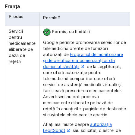
Franța
Produs
Permis?
Servicii
Permis, cu limitări
pentru
Google permite promovarea serviciilor de
medicamente
telemedicină oferite de furnizori
eliberate pe
autorizați de
Programul de monitorizare
bază de
și de certificare a comercianților din
rețetă
domeniul sănătății
de la LegitScript,
care oferă autorizație pentru
telemedicină companiilor care oferă
servicii de asistență medicală virtuală și
facilitează prescrierea medicamentelor.
Advertiserii nu pot promova
medicamente eliberate pe bază de
rețetă în anunțurile, paginile de destinație
și cuvintele cheie care le aparțin.
Aflați mai multe despre
autorizația
LegitScript
sau solicitați o astfel de