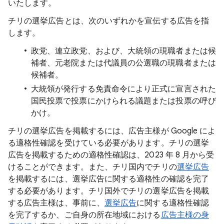
いたします。
チリの選挙広告とは、次のいずれかを宣伝する広告を指
します。
政党、連立政党、および、大統領の現職者または候
補者、元老院または代議員の公選職の現職者または
候補者。
大統領が発行する免責命令により正式に宣言された
国民投票で投票にかけられる議題または投票の呼び
かけ。
チリの選挙広告を掲載するには、広告主様が Google によ
る適格性確認を受けている必要があります。チリの選挙
広告を掲載するための適格性確認は、2023 年 8 月から受
けることができます。また、チリ国内でチリの
選挙広告
を掲載するには、選挙広告に関する適格性の確認を完了
する必要があります。チリ国外でチリの選挙広告を掲載
する広告主様は、事前に、
選挙広告
に関する適格性確認
を完了するか、ご自身の所在地域における
広告主様の身