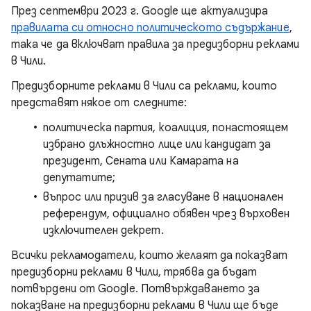
През септември 2023 г. Google ще актуализира
правилата си относно политическото съдържание
,
така че да включват правила за предизборни реклами
в Чили.
Предизборните реклами в Чили са реклами, които
представят някое от следните:
политическа партия, коалиция, понастоящем
избрано длъжностно лице или кандидат за
президент, Сената или Камарата на
депутатите;
въпрос или призив за гласуване в национален
референдум, официално обявен чрез върховен
изключителен декрет.
Всички рекламодатели, които желаят да показват
предизборни реклами в Чили, трябва да бъдат
потвърдени от Google. Потвърждаването за
показване на предизборни реклами в Чили ще бъде