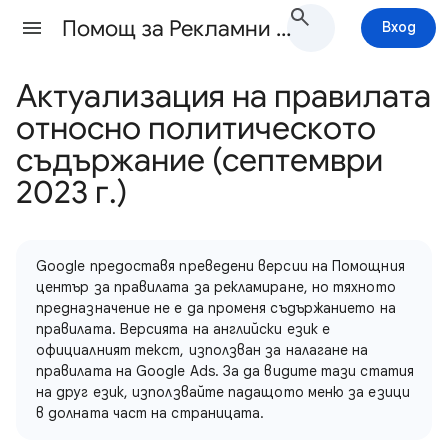
Помощ за Рекламни правила
Вход
Актуализация на правилата
относно политическото
съдържание (септември
2023 г.)
Google предоставя преведени версии на Помощния
център за правилата за рекламиране, но тяхното
предназначение не е да променя съдържанието на
правилата. Версията на английски език е
официалният текст, използван за налагане на
правилата на Google Ads. За да видите тази статия
на друг език, използвайте падащото меню за езици
в долната част на страницата.