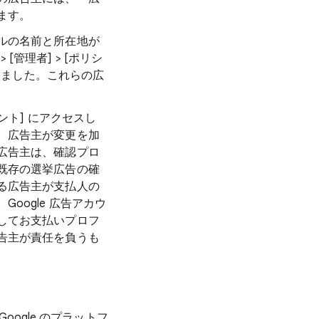
ます。
ルの名前と所在地が
 [管理者] > [ポリシ
りました。これらの広
カウント] にアクセスし
、広告主が変更を加
広告主は、確認プロ
既存の選挙広告の確
る広告主が支払人の
oogle 広告アカウ
してお支払いプロフ
告主が責任を負うも
oogle のプラットフ