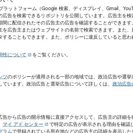
gle プラットフォーム（Google 検索、ディスプレイ、Gmail、Yo
の広告を検索できるリポジトリを公開しています。広告主を検
期間に配信されたその広告主の広告を確認することができます
主を広告主またはウェブサイトの名前で検索できます。また、
タすることもできます。また、ポリシーに違反していると思わ
明性について
をご覧ください。
ンツ
のポリシーが適用される一部の地域では、政治広告や選挙
しています。政治広告と選挙広告について詳しくは、
政治広告
広告から広告の開示情報に直接アクセスして、広告主の詳細を
、
マイ アド センター
で特定の広告が表示される理由を確認した
グラム
で登録されている所在地などの広告主の詳細を表示した