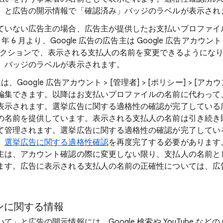
」と広告の開示情報で「確認済み」バッジのラベルが表示され
ていない広告主の場合、広告主が提供したお支払いプロファイ
 6 月より、Google 広告の広告主は Google 広告アカウント >
ト] セクションで、表示される支払人の名前を変更できるようにな
」バッジのラベルが表示されます。
は、Google 広告アカウント > [管理者] > [ポリシー] > [ア
編集できます。以降はお支払いプロファイルの名前に代わって
表示されます。選挙広告に関する適格性の確認が完了している
の名前を提供しています。表示される支払人の名前は引き続き
て管理されます。選挙広告に関する適格性の確認が完了してい
、
選挙広告に関する適格性確認
を再度完了する必要があります。G
主は、アカウント確認の際に変更しない限り、支払人の名前と
ます。広告に表示される支払人の名前の正確性については、広
ンに関する情報
」と広告の開示情報には、Google 検索や YouTube などの G