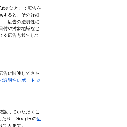
uTube など）で広告を
索すると、その詳細
。「広告の透明性に
日付や対象地域など
れる広告も報告して
広告に関連してさら
の透明性レポート
確認していただくこ
り、Google の
広
りできます。