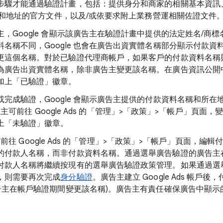
步驟才能通過驗證計畫，包括：提供身分和商家的相關基本資訊
) 和地址的官方文件，以及/或依要求附上業務營運相關佐證文件
，Google 會顯示該廣告主在驗證計畫中提供的法定姓名/商
稱不同，Google 也會在廣告出資實體名稱部分顯示付款資料名稱
更這個名稱。對於已驗證代理商帳戶，如果客戶的付款資料名稱
為廣告出資實體名稱，除非廣告主變更該名稱。在廣告資訊公開
加上「已驗證」徽章。
成驗證，Google 會顯示廣告主提供的付款資料名稱和所在地資訊
 廣告主可前往 Google Ads 的「管理」>「政策」>「帳戶」頁
上「未驗證」徽章。
告主可前往 Google Ads 的「管理」>「政策」>「帳戶」頁面，
的付款人名稱，而非付款資料名稱。通過選舉廣告驗證的廣告主
付款人名稱將繼續按現有的選舉廣告驗證政策管理。如果通過選
，則需要再次完成
身分驗證
。廣告主建立 Google Ads 帳戶
廣告主在帳戶驗證期間變更該名稱)。廣告主有責任確保廣告中顯