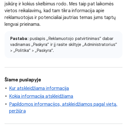
įsikūrę ir kokius skelbimus rodo. Mes taip pat laikomės
vietos reikalavimų, kad tam tikra informacija apie
reklamuotojus ir potencialiai jautrias temas jums taptų
lengvai prieinama.
Pastaba
: puslapis „Reklamuotojo patvirtinimas“ dabar
vadinamas „Paskyra“ ir jį rasite skiltyje „Administratorius“
> „Politika“ > „Paskyra“.
Šiame puslapyje
Kur atskleidžiama informacija
Kokia informacija atskleidžiama
Papildomos informacijos, atskleidžiamos pagal vietą,
peržiūra