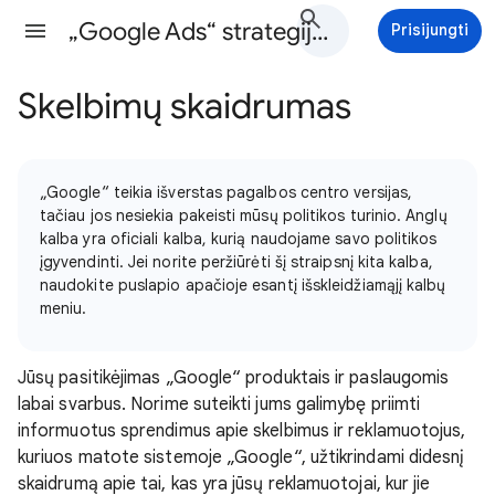
„Google Ads“ strategijos Žinynas
Prisijungti
Skelbimų skaidrumas
„Google“ teikia išverstas pagalbos centro versijas,
tačiau jos nesiekia pakeisti mūsų politikos turinio. Anglų
kalba yra oficiali kalba, kurią naudojame savo politikos
įgyvendinti. Jei norite peržiūrėti šį straipsnį kita kalba,
naudokite puslapio apačioje esantį išskleidžiamąjį kalbų
meniu.
Jūsų pasitikėjimas „Google“ produktais ir paslaugomis
labai svarbus. Norime suteikti jums galimybę priimti
informuotus sprendimus apie skelbimus ir reklamuotojus,
kuriuos matote sistemoje „Google“, užtikrindami didesnį
skaidrumą apie tai, kas yra jūsų reklamuotojai, kur jie