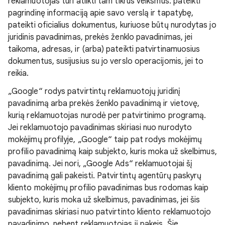
reklamuotojas turi atlikti tam tikrus veiksmus: pateikti
pagrindinę informaciją apie savo verslą ir tapatybę,
pateikti oficialius dokumentus, kuriuose būtų nurodytas jo
juridinis pavadinimas, prekės ženklo pavadinimas, jei
taikoma, adresas, ir (arba) pateikti patvirtinamuosius
dokumentus, susijusius su jo verslo operacijomis, jei to
reikia.
„Google“ rodys patvirtintų reklamuotojų juridinį
pavadinimą arba prekės ženklo pavadinimą ir vietovę,
kurią reklamuotojas nurodė per patvirtinimo programą.
Jei reklamuotojo pavadinimas skiriasi nuo nurodyto
mokėjimų profilyje, „Google“ taip pat rodys mokėjimų
profilio pavadinimą kaip subjekto, kuris moka už skelbimus,
pavadinimą. Jei nori, „Google Ads“ reklamuotojai šį
pavadinimą gali pakeisti. Patvirtintų agentūrų paskyrų
kliento mokėjimų profilio pavadinimas bus rodomas kaip
subjekto, kuris moka už skelbimus, pavadinimas, jei šis
pavadinimas skiriasi nuo patvirtinto kliento reklamuotojo
pavadinimo, nebent reklamuotojas jį pakeis. Šie