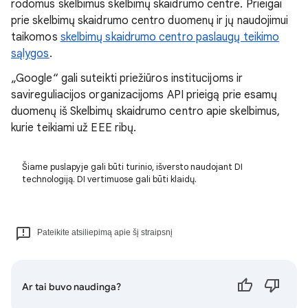
rodomus skelbimus skelbimų skaidrumo centre. Prieigai
prie skelbimų skaidrumo centro duomenų ir jų naudojimui
taikomos
skelbimų skaidrumo centro paslaugų teikimo
sąlygos
.
„Google“ gali suteikti priežiūros institucijoms ir
savireguliacijos organizacijoms API prieigą prie esamų
duomenų iš Skelbimų skaidrumo centro apie skelbimus,
kurie teikiami už EEE ribų.
Šiame puslapyje gali būti turinio, išversto naudojant DI
technologiją. DI vertimuose gali būti klaidų.
Pateikite atsiliepimą apie šį straipsnį
Ar tai buvo naudinga?