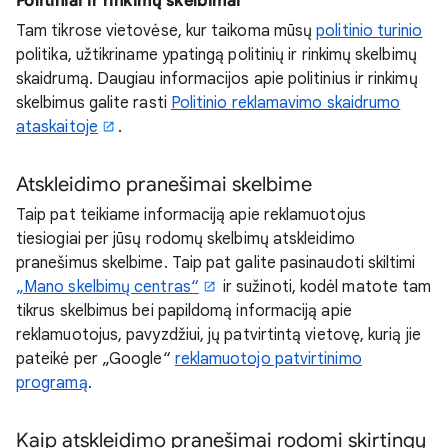
Politiniai ir rinkimų skelbimai
Tam tikrose vietovėse, kur taikoma mūsų
politinio turinio
politika, užtikriname ypatingą politinių ir rinkimų skelbimų
skaidrumą. Daugiau informacijos apie politinius ir rinkimų
skelbimus galite rasti
Politinio reklamavimo skaidrumo
ataskaitoje
.
Atskleidimo pranešimai skelbime
Taip pat teikiame informaciją apie reklamuotojus
tiesiogiai per jūsų rodomų skelbimų atskleidimo
pranešimus skelbime. Taip pat galite pasinaudoti skiltimi
„Mano skelbimų centras“
ir sužinoti, kodėl matote tam
tikrus skelbimus bei papildomą informaciją apie
reklamuotojus, pavyzdžiui, jų patvirtintą vietovę, kurią jie
pateikė per „Google“
reklamuotojo patvirtinimo
programą
.
Kaip atskleidimo pranešimai rodomi skirtingų