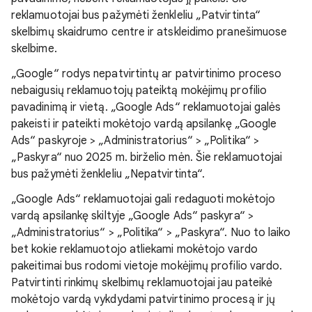
reklamuotojai bus pažymėti ženkleliu „Patvirtinta“
skelbimų skaidrumo centre ir atskleidimo pranešimuose
skelbime.
„Google“ rodys nepatvirtintų ar patvirtinimo proceso
nebaigusių reklamuotojų pateiktą mokėjimų profilio
pavadinimą ir vietą. „Google Ads“ reklamuotojai galės
pakeisti ir pateikti mokėtojo vardą apsilankę „Google
Ads“ paskyroje > „Administratorius“ > „Politika“ >
„Paskyra“ nuo 2025 m. birželio mėn. Šie reklamuotojai
bus pažymėti ženkleliu „Nepatvirtinta“.
„Google Ads“ reklamuotojai gali redaguoti mokėtojo
vardą apsilankę skiltyje „Google Ads“ paskyra“ >
„Administratorius“ > „Politika“ > „Paskyra“. Nuo to laiko
bet kokie reklamuotojo atliekami mokėtojo vardo
pakeitimai bus rodomi vietoje mokėjimų profilio vardo.
Patvirtinti rinkimų skelbimų reklamuotojai jau pateikė
mokėtojo vardą vykdydami patvirtinimo procesą ir jų