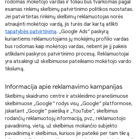
rodomas mokėtojo vardas ir toliau bus tvarkomas pagal
esamas rinkimų skelbimų patvirtinimo politikos nuostatas.
Jei patvirtintas rinkimų skelbimų reklamuotojas norės
atnaujinti mokėtojo vardą, jis turės dar kartą atlikti
tapatybės patvirtinimą
. „Google Ads“ paskyrą
kuriantiems reklamuotojams jų mokėjimų profilio vardas
bus rodomas kaip mokėtojo vardas, nebent jie jį pakeis
atlikdami paskyros patvirtinimo procesą. Reklamuotojai
yra atsakingi už skelbimuose pateikiamo mokėtojo vardo
tikslumą.
Informacija apie reklamavimo kampanijas
Skelbimų skaidrumo centre ir atskleidimo pranešimuose
skelbimuose „Google“ rodys visų „Google“ platformose,
įskaitant „Google“ paiešką ir „YouTube“, skelbimus
rodančių reklamuotojų informaciją, pvz., reklamuotojo
pavadinimą, vietą, už skelbimus mokančio subjekto
pavadinimą ir skelbimus, kuriuos jie pateikė per tam tikrą