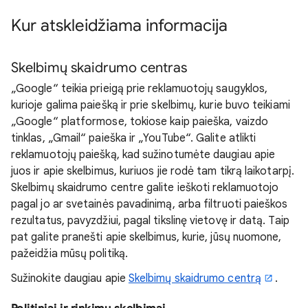
Kur atskleidžiama informacija
Skelbimų skaidrumo centras
„Google“ teikia prieigą prie reklamuotojų saugyklos,
kurioje galima paiešką ir prie skelbimų, kurie buvo teikiami
„Google“ platformose, tokiose kaip paieška, vaizdo
tinklas, „Gmail“ paieška ir „YouTube“. Galite atlikti
reklamuotojų paiešką, kad sužinotumėte daugiau apie
juos ir apie skelbimus, kuriuos jie rodė tam tikrą laikotarpį.
Skelbimų skaidrumo centre galite ieškoti reklamuotojo
pagal jo ar svetainės pavadinimą, arba filtruoti paieškos
rezultatus, pavyzdžiui, pagal tikslinę vietovę ir datą. Taip
pat galite pranešti apie skelbimus, kurie, jūsų nuomone,
pažeidžia mūsų politiką.
Sužinokite daugiau apie
Skelbimų skaidrumo centrą
.