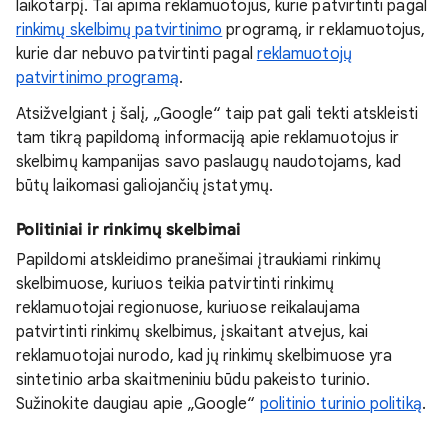
laikotarpį. Tai apima reklamuotojus, kurie patvirtinti pagal
rinkimų skelbimų patvirtinimo
programą, ir reklamuotojus,
kurie dar nebuvo patvirtinti pagal
reklamuotojų
patvirtinimo programą
.
Atsižvelgiant į šalį, „Google“ taip pat gali tekti atskleisti
tam tikrą papildomą informaciją apie reklamuotojus ir
skelbimų kampanijas savo paslaugų naudotojams, kad
būtų laikomasi galiojančių įstatymų.
Politiniai ir rinkimų skelbimai
Papildomi atskleidimo pranešimai įtraukiami rinkimų
skelbimuose, kuriuos teikia patvirtinti rinkimų
reklamuotojai regionuose, kuriuose reikalaujama
patvirtinti rinkimų skelbimus, įskaitant atvejus, kai
reklamuotojai nurodo, kad jų rinkimų skelbimuose yra
sintetinio arba skaitmeniniu būdu pakeisto turinio.
Sužinokite daugiau apie „Google“
politinio turinio politiką
.