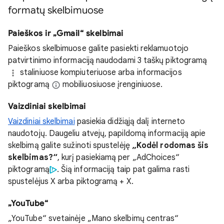
formatų skelbimuose
Paieškos ir „Gmail“ skelbimai
Paieškos skelbimuose galite pasiekti reklamuotojo
patvirtinimo informaciją naudodami 3 taškų piktogramą
staliniuose kompiuteriuose arba informacijos
piktogramą
mobiliuosiuose įrenginiuose.
Vaizdiniai skelbimai
Vaizdiniai skelbimai
pasiekia didžiąją dalį interneto
naudotojų. Daugeliu atvejų, papildomą informaciją apie
skelbimą galite sužinoti spustelėję
„Kodėl rodomas šis
skelbimas?“
, kurį pasiekiamą per „AdChoices“
piktogramą
. Šią informaciją taip pat galima rasti
spustelėjus X arba piktogramą + X.
„YouTube“
„YouTube“ svetainėje „Mano skelbimų centras“