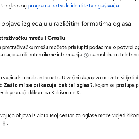
m Googleovog
programa potvrde identiteta oglašivača
.
 objave izgledaju u različitim formatima oglasa
retraživačku mrežu i Gmailu
na pretraživačku mrežu možete pristupiti podacima o potvrdi 
a računalu ili putem ikone informacija
na mobilnom telefonu
većinu korisnika interneta. U većini slučajeva možete vidjeti 
mb
Zašto mi se prikazuje baš taj oglas?
, kojem se pristupa 
 ih pronaći i klikom na X ili ikonu + X.
ajuća objava iz alata Moj centar za oglase može vidjeti klikom
e
.