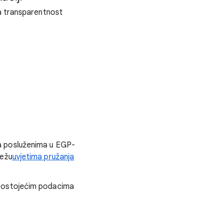
za transparentnost
a posluženima u EGP-
ježu
uvjetima pružanja
 postojećim podacima