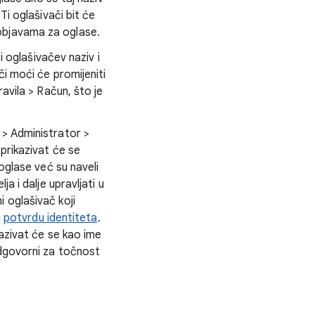
Ti oglašivači bit će
objavama za oglase.
i oglašivačev naziv i
či moći će promijeniti
avila > Račun, što je
 > Administrator >
prikazivat će se
oglase već su naveli
a i dalje upravljati u
 oglašivač koji
i
potvrdu identiteta
.
kazivat će se kao ime
odgovorni za točnost