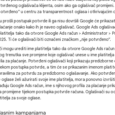
otvrđenog oglašivača klijenta, osim ako ga oglašivač promijeni. 
tvrđeno" u centru za transparentnost oglasa i otkrivajućim 
u prošli postupak potvrde ili ga nisu dovršili Google će prikazat
 plaćanje onako kako ih je naveo oglašivač. Google Ads oglašiva
 platitelja tako da otvore Google Ads račun > Administrator > Pr
25. Ti će oglašivači biti označeni značkom „nije potvrđeno”.
i mogu urediti ime platitelja tako da otvore Google Ads račun
og trenutka sve promjene koje oglašivač unese u ime platitelja 
la za plaćanje. Potvrđeni oglašivači koji prikazuju predizborne 
tijekom postupka potvrde, a tim će se prikazanim imenom platitelj
pravilima za potvrdu za predizborno oglašavanje. Ako potvrđeni
 oglase želi ažurirati svoje ime platitelja, mora ponovno izvršit
rađuju Google Ads račun, ime s njihovog profila za plaćanje pri
 ga promijene tijekom postupka potvrde računa. Oglašivači su 
itelja za svoje oglase.
glasnim kampanjama