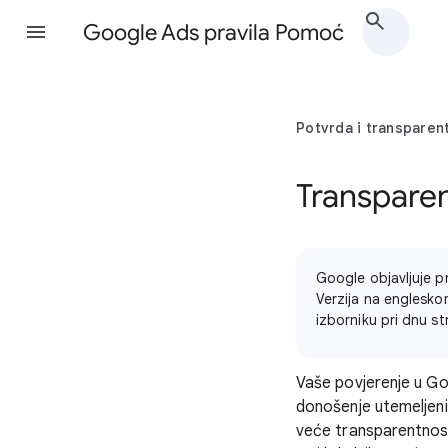
Google Ads pravila Pomoć
Potvrda i transparen
Transpare
Google objavljuje p
Verzija na englesko
izborniku pri dnu st
Vaše povjerenje u Go
donošenje utemeljeni
veće transparentnosti