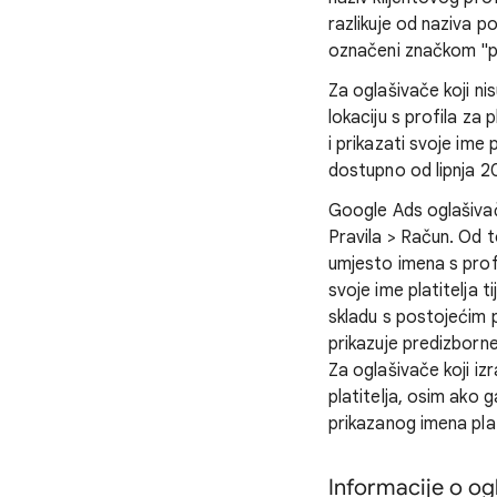
razlikuje od naziva p
označeni značkom "po
Za oglašivače koji nis
lokaciju s profila za
i prikazati svoje ime
dostupno od lipnja 20
Google Ads oglašivač
Pravila > Račun. Od t
umjesto imena s profi
svoje ime platitelja 
skladu s postojećim 
prikazuje predizborne
Za oglašivače koji iz
platitelja, osim ako
prikazanog imena plat
Informacije o o