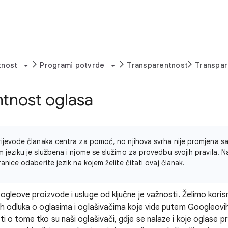
tnost
Programi potvrde
Transparentnost
Transpar
ntnost oglasa
rijevode članaka centra za pomoć, no njihova svrha nije promjena sad
m jeziku je službena i njome se služimo za provedbu svojih pravila.
ranice odaberite jezik na kojem želite čitati ovaj članak.
ogleove proizvode i usluge od ključne je važnosti. Želimo kori
h odluka o oglasima i oglašivačima koje vide putem Googleovi
 o tome tko su naši oglašivači, gdje se nalaze i koje oglase p