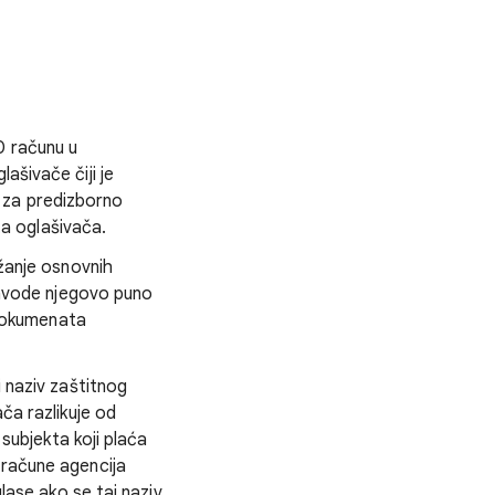
0 računu u
ašivače čiji je
 za predizborno
eta oglašivača.
užanje osnovnih
 navode njegovo puno
h dokumenata
i naziv zaštitnog
ča razlikuje od
 subjekta koji plaća
 račune agencija
glase ako se taj naziv