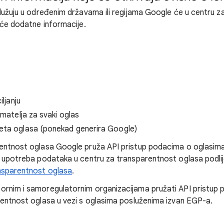
služuju u određenim državama ili regijama Google će u centru 
eće dodatne informacije.
iljanju
imatelja za svaki oglas
ta oglasa (ponekad generira Google)
rentnost oglasa Google pruža API pristup podacima o oglasim
i upotreba podataka u centru za transparentnost oglasa podli
nsparentnost oglasa
.
ornim i samoregulatornim organizacijama pružati API pristup
rentnost oglasa u vezi s oglasima posluženima izvan EGP-a.