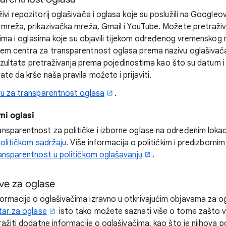
ivi repozitorij oglašivača i oglasa koje su poslužili na Googl
 mreža, prikazivačka mreža, Gmail i YouTube. Možete pretraživ
njima i oglasima koje su objavili tijekom određenog vremenskog
em centra za transparentnost oglasa prema nazivu oglašivača 
 rezultate pretraživanja prema pojedinostima kao što su datum i c
te da krše naša pravila možete i prijaviti.
u za transparentnost oglasa
.
rni oglasi
sparentnost za političke i izborne oglase na određenim lokac
olitičkom sadržaju
. Više informacija o političkim i predizborn
ransparentnost u političkom oglašavanju
.
ve za oglase
rmacije o oglašivačima izravno u otkrivajućim objavama za og
tar za oglase
isto tako možete saznati više o tome zašto v
ražiti dodatne informacije o oglašivačima, kao što je njihova p