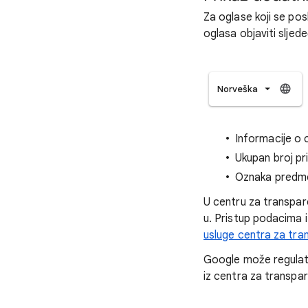
Za oglase koji se po
oglasa objaviti sljed
Norveška
Informacije o c
Ukupan broj pr
Oznaka predme
U centru za transpa
u. Pristup podacima 
usluge centra za tra
Google može regulat
iz centra za transpa