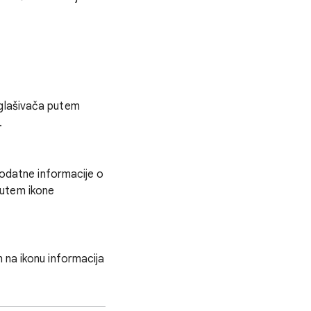
oglašivača putem
.
dodatne informacije o
putem ikone
 na ikonu informacija