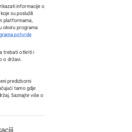
ikazati informacije o
koje su poslužili
im platformama,
i u okviru programa
grama potvrde
trebati otkriti i
 o državi.
eni predizborni
učujući tamo gdje
adržaj. Saznajte više o
aciji