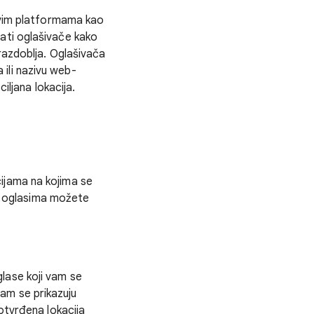
eovim platformama kao
ati oglašivače kako
 razdoblja. Oglašivača
ili nazivu web-
iljana lokacija.
ijama na kojima se
im oglasima možete
lase koji vam se
am se prikazuju
otvrđena lokacija