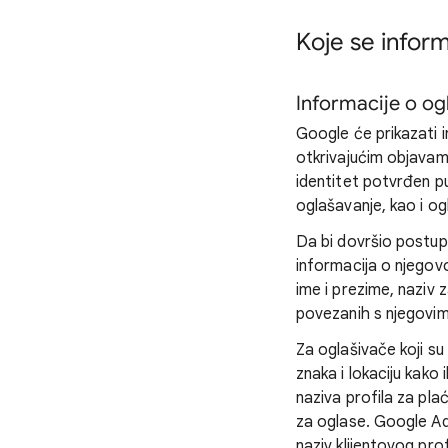
Koje se inform
Informacije o og
Google će prikazati 
otkrivajućim objavama
identitet potvrđen p
oglašavanje, kao i ogl
Da bi dovršio postupa
informacija o njegovo
ime i prezime, naziv 
povezanih s njegovim
Za oglašivače koji su
znaka i lokaciju kako
naziva profila za plać
za oglase. Google Ad
naziv klijentovog pro