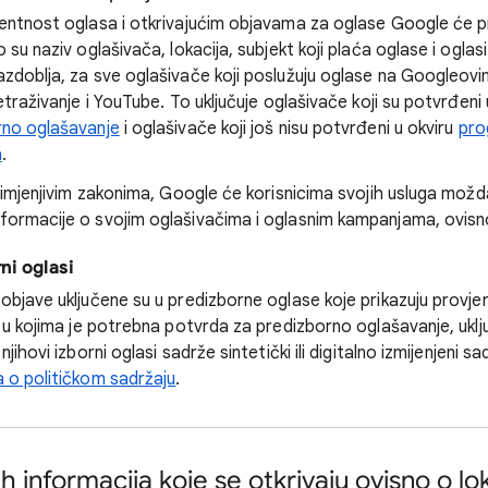
entnost oglasa i otkrivajućim objavama za oglase Google će pr
su naziv oglašivača, lokacija, subjekt koji plaća oglase i oglasi 
zdoblja, za sve oglašivače koji poslužuju oglase na Googleov
etraživanje i YouTube. To uključuje oglašivače koji su potvrđen
rno oglašavanje
i oglašivače koji još nisu potvrđeni u okviru
pro
a
.
rimjenjivim zakonima, Google će korisnicima svojih usluga možda 
ormacije o svojim oglašivačima i oglasnim kampanjama, ovisno
rni oglasi
bjave uključene su u predizborne oglase koje prikazuju provjer
 u kojima je potrebna potvrda za predizborno oglašavanje, uklj
jihovi izborni oglasi sadrže sintetički ili digitalno izmijenjeni s
a o političkom sadržaju
.
h informacija koje se otkrivaju ovisno o lok