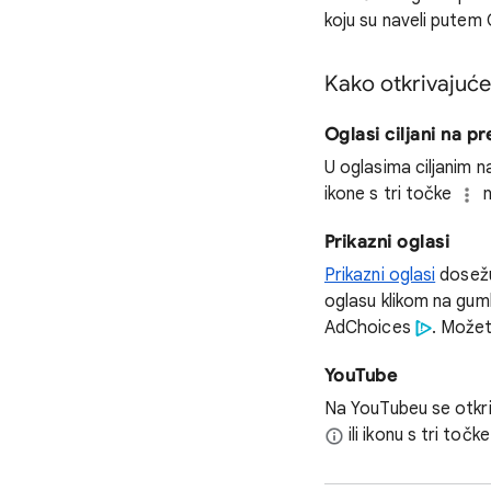
koju su naveli pute
Kako otkrivajuće
Oglasi ciljani na p
U oglasima ciljanim 
ikone s tri točke
n
Prikazni oglasi
Prikazni oglasi
dosežu 
oglasu klikom na gu
AdChoices
. Možete
YouTube
Na YouTubeu se otkriv
ili ikonu s tri točk