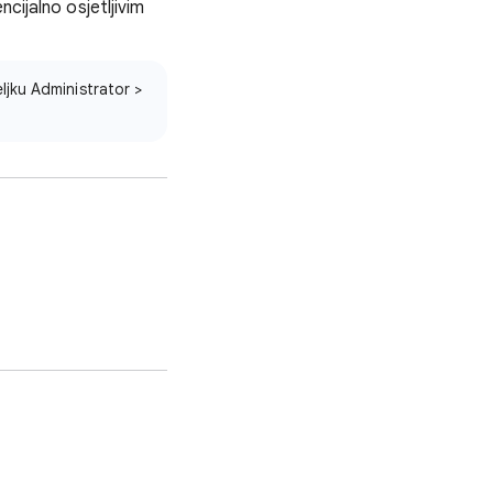
cijalno osjetljivim
ljku Administrator >