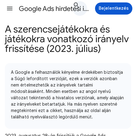
Google Ads hirdetési irányelvek Súgó
Bejelentkezés
A szerencsejátékokra és
játékokra vonatkozó irányelv
frissítése (2023. július)
A Google a felhasználók kényelme érdekében biztosítja
a Súgó lefordított verzióját, ezek a verziók azonban
nem értelmezhetők az irányelvek tartalmi
módosításaként. Minden esetben az angol nyelvű
változat tekintendő a hivatalos verziónak, amely alapján
az irányelveket betartatjuk. Ha más nyelven szeretné
megtekinteni ezt a cikket, használja az oldal alján
található nyelvválasztó legördülő menüt.