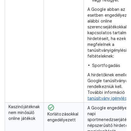
vagy felügyel.
A Google abban az
esetben engedélyezi 
alábbi online
szerencsejátékokkal
kapcsolatos tartalmak
hirdetéseit, ha ezek
megfelelnek a
tanúsítványigénylési
feltételeknek:
Sportfogadás
A hirdetőknek emellett
Google tanúsítványáva
rendelkezniük kell.
További információ a
tanúsítvány igénylésér
Kaszinójátéknak
A Google engedélyezi
nem minősülő
napi
Korlátozásokkal
online játékok
sportmenedzserjáték
engedélyezett
népszerűsítő hirdetés