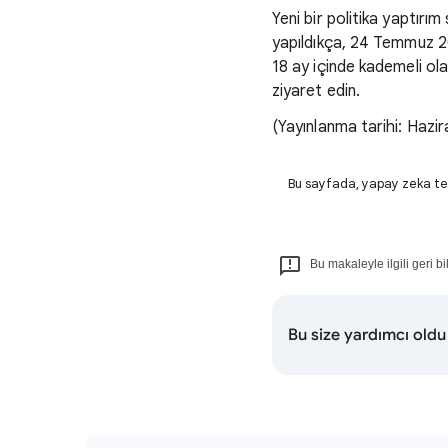
Yeni bir politika yaptır
yapıldıkça, 24 Temmuz 2
18 ay içinde kademeli olar
ziyaret edin.
(Yayınlanma tarihi: Hazi
Bu sayfada, yapay zeka tekno
Bu makaleyle ilgili geri b
Bu size yardımcı old