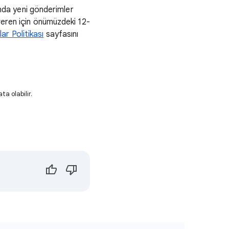
unda yeni gönderimler
eren için önümüzdeki 12-
ar Politikası
sayfasını
ta olabilir.