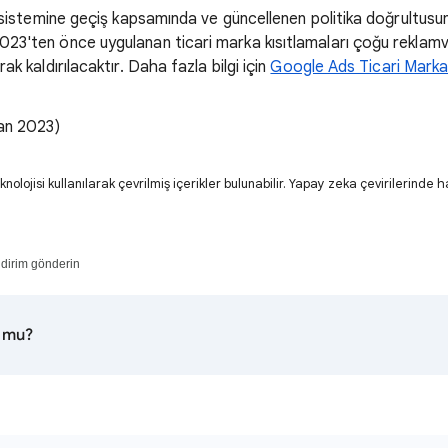
ım sistemine geçiş kapsamında ve güncellenen politika doğrultus
023'ten önce uygulanan ticari marka kısıtlamaları çoğu reklamv
ak kaldırılacaktır. Daha fazla bilgi için
Google Ads Ticari Markal
ran 2023)
lojisi kullanılarak çevrilmiş içerikler bulunabilir. Yapay zeka çevirilerinde ha
ildirim gönderin
u mu?