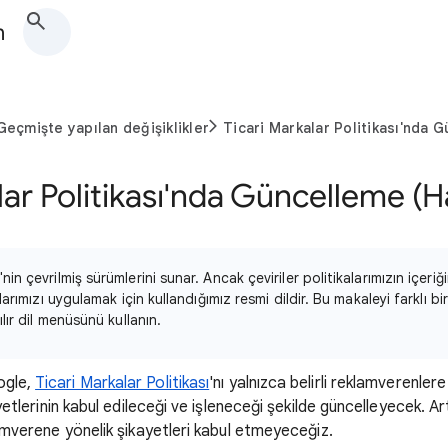
m
Geçmişte yapılan değişiklikler
Ticari Markalar Politikası'nda 
lar Politikası'nda Güncelleme (
in çevrilmiş sürümlerini sunar. Ancak çeviriler politikalarımızın içeriğ
larımızı uygulamak için kullandığımız resmi dildir. Bu makaleyi farklı b
lır dil menüsünü kullanın.
ogle,
Ticari Markalar Politikası
'nı yalnızca belirli reklamverenle
yetlerinin kabul edileceği ve işleneceği şekilde güncelleyecek. Art
amverene yönelik şikayetleri kabul etmeyeceğiz.