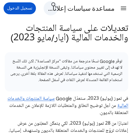
مساعدة سياسات إعلانات Google الإعلانية
تسجيل الدخول
تعديلات على سياسة المنتجات
والخدمات المالية (أيار/مايو 2023)
توفّر Google نسخًا مترجمة من مقالات "مركز المساعدة"، لكن تلك النُسخ
لا تهدف إلى تغيير محتوى سياساتنا. وتبقى النسخة الإنجليزية هي النسخة
الرسمية التي نستخدمها لتنفيذ سياساتنا. لعرض هذه المقالة بلغة أخرى، يرجى
استخدام القائمة المنسدلة لعرض اللغات في أسفل الصفحة.
في تموز (يوليو) 2023، ستعدّل Google
سياسة المنتجات والخدمات
المالية
من أجل توضيح النطاق والمتطلبات اللازمة للإعلان عن الخدمات
المتعلقة بالديون.
اعتبارًا من 28 تموز (يوليو) 2023، لكي يتمكّن المعلِنون من عرض
إعلانات تروّج للمنتجات والخدمات المتعلقة بالديون وتستهدف إسبانيا،