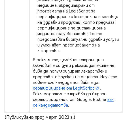
медицина, акредитирани от
програмата на LegitScript за
сертифициране и контрол на търговци
на здравни продукти, която предлага
сертифициране за дистанционна
медицина на уебсайтове, които
предоставят виртуални здравни услуги
и улесняват предписването на
лекарства.
В рекламите, целевите страници и
ключовите си думи рекламодателите не
бива да популяризират лекарствени
средства, отпускани с рецепта. Научете
повече или кандидатствайте за
сертифициране от LegitScript
.
Рекламодателите трябва да бъдат
сертифицирани и от Google. Вижте
как
се кандидатства
.
(Публикувано през март 2023 г.)