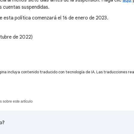
cia al menos siete días antes de la suspensión. Haga clic
aquí
p
s cuentas suspendidas.
de esta política comenzará el 16 de enero de 2023.
ctubre de 2022)
gina incluya contenido traducido con tecnología de IA. Las traducciones re
s sobre este artículo
to?