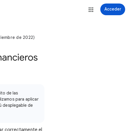
Acceder
iciembre de 2022)
inancieros
to de las
lizamos para aplicar
enú desplegable de
jar correctamente el