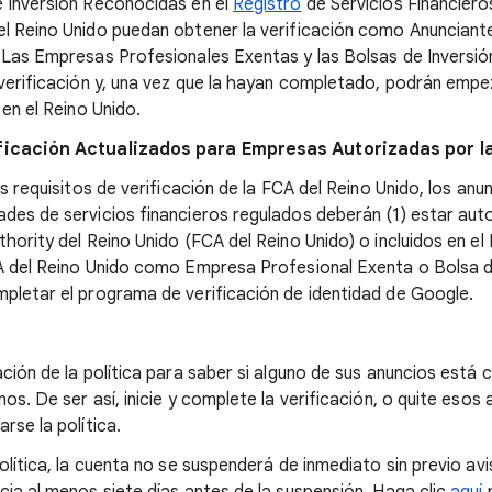
 Inversión Reconocidas en el
Registro
de Servicios Financieros
l Reino Unido puedan obtener la verificación como Anunciant
 Las Empresas Profesionales Exentas y las Bolsas de Inversi
 verificación y, una vez que la hayan completado, podrán emp
 en el Reino Unido.
ficación Actualizados para Empresas Autorizadas por l
os requisitos de verificación de la FCA del Reino Unido, los an
des de servicios financieros regulados deberán (1) estar auto
hority del Reino Unido (FCA del Reino Unido) o incluidos en el
A del Reino Unido como Empresa Profesional Exenta o Bolsa d
pletar el programa de verificación de identidad de Google.
ación de la política para saber si alguno de sus anuncios está
os. De ser así, inicie y complete la verificación, o quite esos
rse la política.
olítica, la cuenta no se suspenderá de inmediato sin previo avi