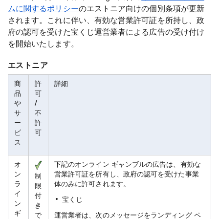
ムに関するポリシー
のエストニア向けの個別条項が更新
されます。これに伴い、有効な営業許可証を所持し、政
府の認可を受けた宝くじ運営業者による広告の受け付け
を開始いたします。
エストニア
商
許
詳細
品
可
や
/
サ
不
ー
許
ビ
可
ス
オ
下記のオンライン ギャンブルの広告は、有効な
ン
営業許可証を所有し、政府の認可を受けた事業
制
ラ
体のみに許可されます。
限
イ
付
宝くじ
ン
き
ギ
で
運営業者は、次のメッセージをランディング ペ