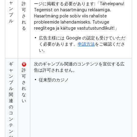
ャ
許
ージに掲載する必要があります:「Tähelepanu!
ン
可
Tegemist on hasartmängu reklaamiga.
ブ
さ
Hasartmäng pole sobiv viis rahaliste
ル
れ
probleemide lahendamiseks. Tutvuge
る
reeglitega ja käituge vastutustundlikult!」
広告主様には Google の認定も受けていただ
く必要があります。
申請方法
をご確認くださ
い。
ギ
次のギャンブル関連のコンテンツを宣伝する広
ャ
許
告は許可されません。
ン
可
従来型のカジノ
ブ
さ
ル
れ
関
な
連
い
の
コ
ン
テ
ン