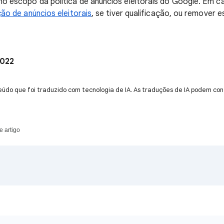
o escopo da política de anúncios eleitorais do Google. Em c
ção de anúncios eleitorais
, se tiver qualificação, ou remover 
2022
údo que foi traduzido com tecnologia de IA. As traduções de IA podem cont
e artigo