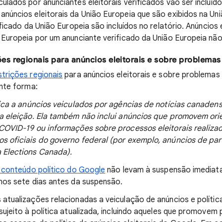
lados por anunciantes eleitorais verificados vão ser incluído
núncios eleitorais da União Europeia que são exibidos na Un
ificado da União Europeia são incluídos no relatório. Anúncios
 Europeia por um anunciante verificado da União Europeia não 
es regionais para anúncios eleitorais e sobre problemas
strições regionais
para anúncios eleitorais e sobre problemas
inte forma:
lica a anúncios veiculados por agências de notícias canaden
da eleição. Ela também não inclui anúncios que promovem or
COVID-19 ou informações sobre processos eleitorais realizad
 oficiais do governo federal (por exemplo, anúncios de par
 Elections Canada).
e conteúdo político do Google
não levam à suspensão imediat
nos sete dias antes da suspensão.
atualizações relacionadas a veiculação de anúncios e polític
sujeito à política atualizada, incluindo aqueles que promovem