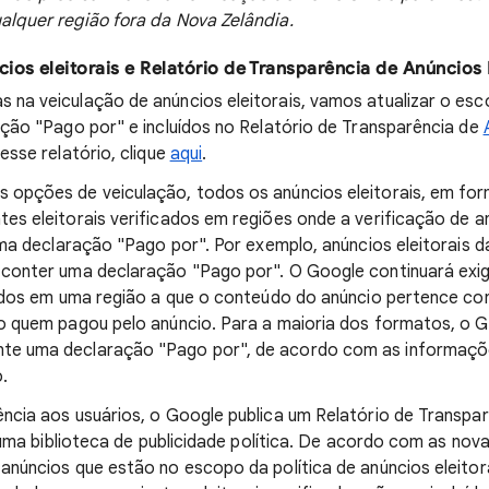
alquer região fora da Nova Zelândia.
ios eleitorais e Relatório de Transparência de Anúncios 
na veiculação de anúncios eleitorais, vamos atualizar o es
ação "Pago por" e incluídos no Relatório de Transparência de
sse relatório, clique
aqui
.
 opções de veiculação, todos os anúncios eleitorais, em for
es eleitorais verificados em regiões onde a verificação de an
 uma declaração "Pago por". Por exemplo, anúncios eleitorais 
 conter uma declaração "Pago por". O Google continuará exi
ibidos em uma região a que o conteúdo do anúncio pertence 
o quem pagou pelo anúncio. Para a maioria dos formatos, o G
e uma declaração "Pago por", de acordo com as informaçõe
.
ncia aos usuários, o Google publica um Relatório de Transpa
 uma biblioteca de publicidade política. De acordo com as no
anúncios que estão no escopo da política de anúncios eleitor