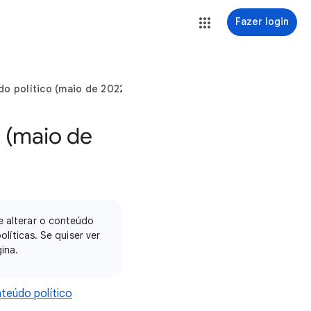
Fazer login
do político (maio de 2022)
o (maio de
e alterar o conteúdo
líticas. Se quiser ver
ina.
nteúdo político