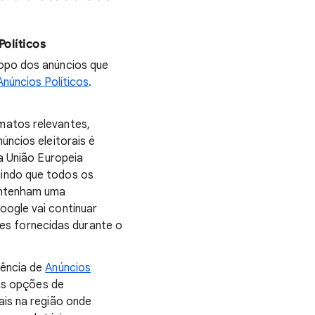
Políticos
copo dos anúncios que
Anúncios Políticos
.
matos relevantes,
úncios eleitorais é
da União Europeia
gindo que todos os
contenham uma
oogle vai continuar
s fornecidas durante o
rência de
Anúncios
vas opções de
ais na região onde