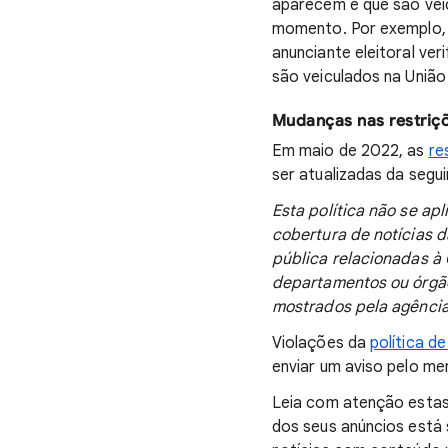
aparecem e que são veicu
momento. Por exemplo, a
anunciante eleitoral ver
são veiculados na União
Mudanças nas restriçõ
Em maio de 2022, as
re
ser atualizadas da segu
Esta política não se ap
cobertura de notícias 
pública relacionadas à 
departamentos ou órgãos
mostrados pela agência
Violações da
política d
enviar um aviso pelo me
Leia com atenção estas 
dos seus anúncios está 