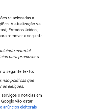
nções relacionadas a
iões. A atualização vai
rasil, Estados Unidos,
 para remover a seguinte
ncluindo material
ícias para promover a
uir o seguinte texto:
s não políticas que
 as eleições.
 serviços e notícias em
o Google vão estar
e anúncios eleitorais