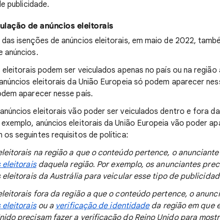
de publicidade.
lação de anúncios eleitorais
 das isenções de anúncios eleitorais, em maio de 2022, tamb
e anúncios.
 eleitorais podem ser veiculados apenas no país ou na região
anúncios eleitorais da União Europeia só podem aparecer ness
podem aparecer nesse país.
núncios eleitorais vão poder ser veiculados dentro e fora da
exemplo, anúncios eleitorais da União Europeia vão poder ap
os seguintes requisitos de política:
leitorais na região a que o conteúdo pertence, o anunciante
 eleitorais
daquela região. Por exemplo, os anunciantes prec
eleitorais da Austrália para veicular esse tipo de publicidad
leitorais fora da região a que o conteúdo pertence, o anunci
 eleitorais
ou a
verificação de identidade
da região em que e
ido precisam fazer a verificação do Reino Unido para mostra