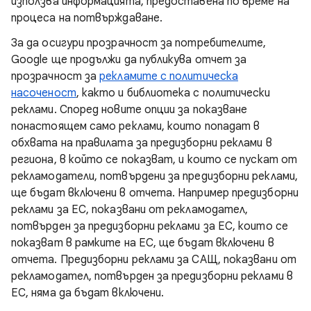
използва информацията, предоставена по време на
процеса на потвърждаване.
За да осигури прозрачност за потребителите,
Google ще продължи да публикува отчет за
прозрачност за
рекламите с политическа
насоченост
, както и библиотека с политически
реклами. Според новите опции за показване
понастоящем само реклами, които попадат в
обхвата на правилата за предизборни реклами в
региона, в който се показват, и които се пускат от
рекламодатели, потвърдени за предизборни реклами,
ще бъдат включени в отчета. Например предизборни
реклами за ЕС, показвани от рекламодател,
потвърден за предизборни реклами за ЕС, които се
показват в рамките на ЕС, ще бъдат включени в
отчета. Предизборни реклами за САЩ, показвани от
рекламодател, потвърден за предизборни реклами в
ЕС, няма да бъдат включени.