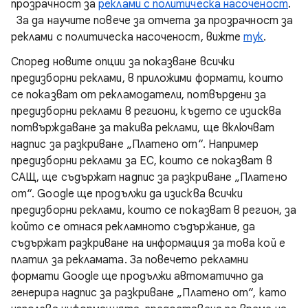
прозрачност за
реклами с политическа насоченост
.
За да научите повече за отчета за прозрачност за
реклами с политическа насоченост, вижте
тук
.
Според новите опции за показване всички
предизборни реклами, в приложими формати, които
се показват от рекламодатели, потвърдени за
предизборни реклами в региони, където се изисква
потвърждаване за такива реклами, ще включват
надпис за разкриване „Платено от“. Например
предизборни реклами за ЕС, които се показват в
САЩ, ще съдържат надпис за разкриване „Платено
от“. Google ще продължи да изисква всички
предизборни реклами, които се показват в регион, за
който се отнася рекламното съдържание, да
съдържат разкриване на информация за това кой е
платил за рекламата. За повечето рекламни
формати Google ще продължи автоматично да
генерира надпис за разкриване „Платено от“, като