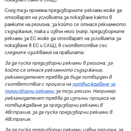
показват само в САЩ).
След тази промяна предизборните реклами може да
отговарят на условията за показване както в
рамките на региона, за който се отнася рекламното
съдържание, така и извън него (напр. предизборните
реклами за ЕС може да отговарят на условията за
показване в ЕС и САЩ), в съответствие със
следните изисквания на правилата:
За да пуска предизборни реклами в региона, за
който се отнася рекламното съдържание,
рекламодателят трябва да бъде потвърден в
съответствие с процеса на
потвърждаване за
предизборни реклами
за този регион. Например
рекламодателят трябва да изпълни процеса на
потвърждаване за предизборни реклами в
Австралия, за да пуска предизборни реклами в
Австралия.
За да пуска предизборни реклами извън региона, за