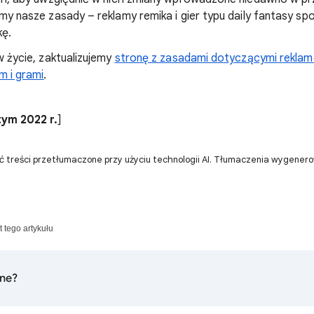
y nasze zasady – reklamy remika i gier typu daily fantasy s
kę.
 życie, zaktualizujemy
stronę z zasadami dotyczącymi reklam
m i grami
.
ym 2022 r.
]
ć treści przetłumaczone przy użyciu technologii AI. Tłumaczenia wygener
t tego artykułu
ne?