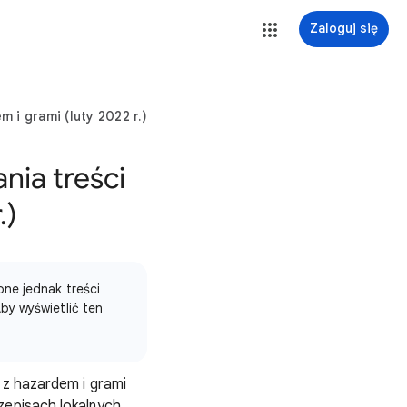
Zaloguj się
 i grami (luty 2022 r.)
nia treści
.)
ne jednak treści
by wyświetlić ten
 z hazardem i grami
episach lokalnych.