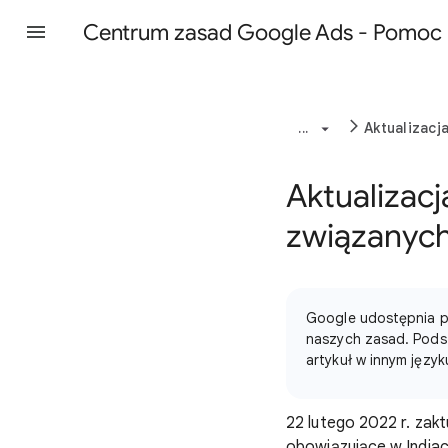
Centrum zasad Google Ads - Pomoc
...
Aktualizacj
Aktualizac
związanych 
Google udostępnia pr
naszych zasad. Podst
artykuł w innym język
22 lutego 2022 r. zak
obowiązujące w Indiac