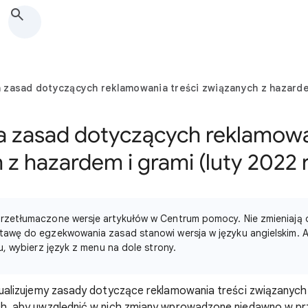
a zasad dotyczących reklamowania treści związanych z hazardem
ja zasad dotyczących reklamowa
z hazardem i grami (luty 2022 r
zetłumaczone wersje artykułów w Centrum pomocy. Nie zmieniają o
awę do egzekwowania zasad stanowi wersja w języku angielskim. A
u, wybierz język z menu na dole strony.
tualizujemy zasady dotyczące reklamowania treści związanych
h, aby uwzględnić w nich zmiany wprowadzone niedawno w prz