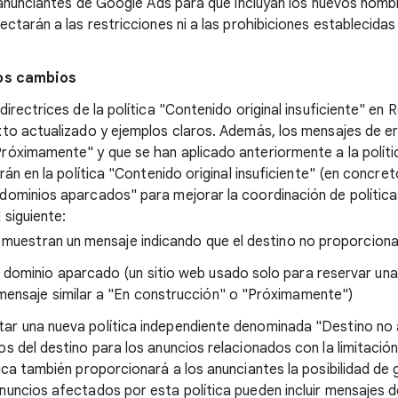
 anunciantes de Google Ads para que incluyan los nuevos nombre
ctarán a las restricciones ni a las prohibiciones establecida
los cambios
directrices de la política "Contenido original insuficiente" en R
xto actualizado y ejemplos claros. Además, los mensajes de err
róximamente" y que se han aplicado anteriormente a la políti
irán en la política "Contenido original insuficiente" (en concret
dominios aparcados" para mejorar la coordinación de políticas
 siguiente:
muestran un mensaje indicando que el destino no proporciona 
 dominio aparcado (un sitio web usado solo para reservar una
mensaje similar a "En construcción" o "Próximamente")
ar una nueva política independiente denominada "Destino no a
os del destino para los anuncios relacionados con la limitació
tica también proporcionará a los anunciantes la posibilidad de 
nuncios afectados por esta política pueden incluir mensajes 