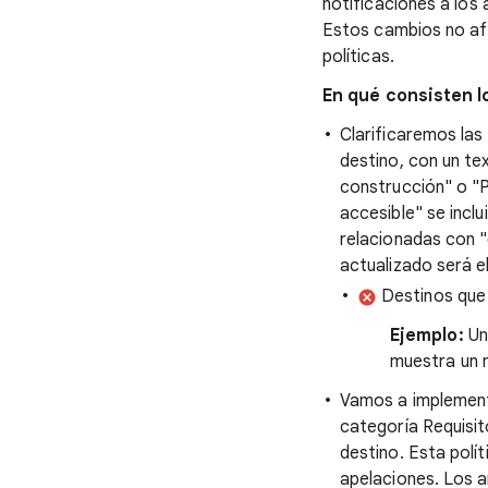
notificaciones a los
Estos cambios no afe
políticas.
En qué consisten 
Clarificaremos las 
destino, con un te
construcción" o "P
accesible" se inclu
relacionadas con "
actualizado será el
Destinos que 
Ejemplo:
Un
muestra un 
Vamos a implement
categoría Requisit
destino. Esta polí
apelaciones. Los a