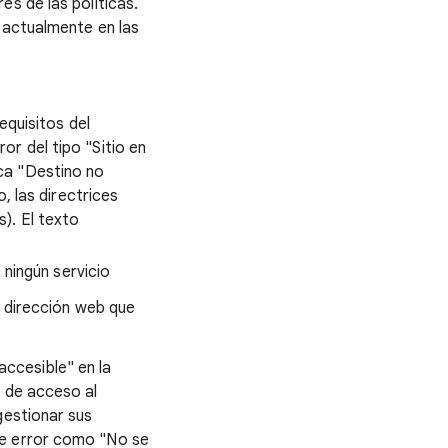
s de las políticas.
s actualmente en las
equisitos del
or del tipo "Sitio en
ca "Destino no
o, las directrices
). El texto
ningún servicio
 dirección web que
ccesible" en la
n de acceso al
gestionar sus
de error como "No se