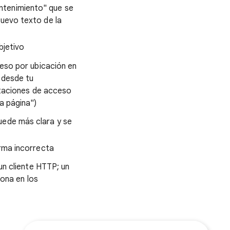
antenimiento" que se
nuevo texto de la
bjetivo
ceso por ubicación en
 desde tu
itaciones de acceso
a página")
quede más clara y se
rma incorrecta
un cliente HTTP; un
iona en los