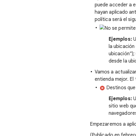
puede acceder a es
hayan aplicado ant
política será el sig
Ejemplos:
U
la ubicación
ubicación");
desde la ub
Vamos a actualizar
entienda mejor. El 
Destinos que 
Ejemplos:
U
sitio web qu
navegadores
Empezaremos a aplica
(Publicado en febrer