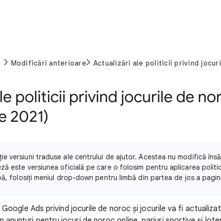
Modificări anterioare
Actualizări ale politicii privind jocur
le politicii privind jocurile de no
ie 2021)
e versiuni traduse ale centrului de ajutor. Acestea nu modifică însă c
ză este versiunea oficială pe care o folosim pentru aplicarea politici
mbă, folosiți meniul drop-down pentru limbă din partea de jos a pagini
a Google Ads privind jocurile de noroc și jocurile va fi actualiza
unțuri pentru jocuri de noroc online, pariuri sportive și loterii