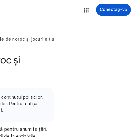
Conectați-vă
ile de noroc și jocurile (iunie 2021)
roc și
onținutul politicilor.
lor. Pentru a afișa
i.
tă pentru anumite țări.
 de la entitățile