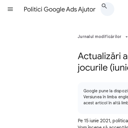
Politici Google Ads Ajutor
Jurnalul modificărilor
Actualizări a
jocurile (iun
Google pune la dispoziți
Versiunea în limba engle
acest articol în altă li
Pe 15 iunie 2021, politic
Vom începe să acceptăm an