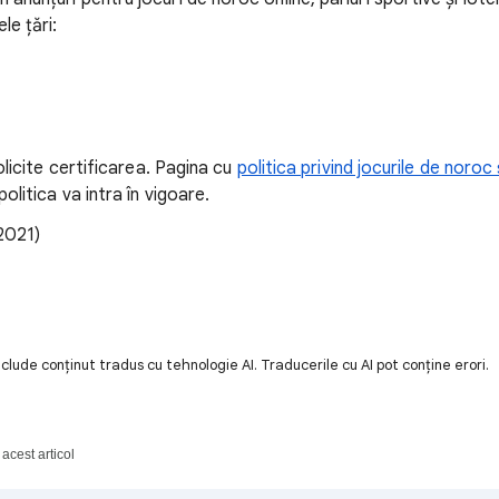
le țări:
olicite certificarea. Pagina cu
politica privind jocurile de noroc ș
olitica va intra în vigoare.
 2021)
lude conținut tradus cu tehnologie AI. Traducerile cu AI pot conține erori.
acest articol