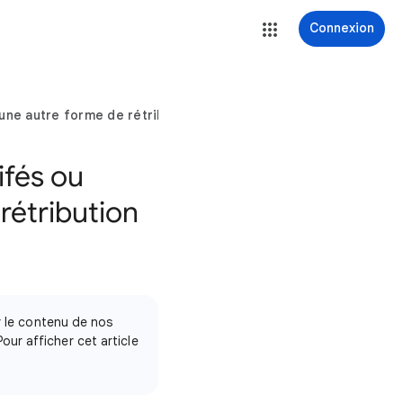
Connexion
une autre forme de rétribution (février&nbsp;2021)
ifés ou
rétribution
r le contenu de nos
Pour afficher cet article