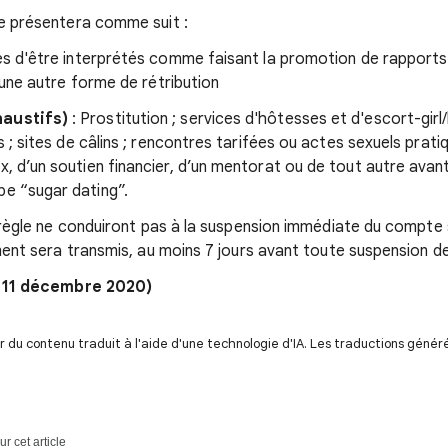
e présentera comme suit :
s d'être interprétés comme faisant la promotion de rapports 
une autre forme de rétribution
austifs)
: Prostitution ; services d'hôtesses et d'escort-gir
es ; sites de câlins ; rencontres tarifées ou actes sexuels pra
x, d’un soutien financier, d’un mentorat ou de tout autre avan
e “sugar dating”.
 règle ne conduiront pas à la suspension immédiate du compte
ment sera transmis, au moins 7 jours avant toute suspension 
: 11 décembre 2020)
du contenu traduit à l'aide d'une technologie d'IA. Les traductions génér
r cet article