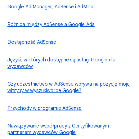
Google Ad Manager, AdSense i AdMob
Różnica między AdSense a Google Ads
Dostępność AdSense
Języki, w których dostępne są usługi Google dla
wydawców
Czy uczestnictwo w AdSense wpływa na pozycję mojej
witryny w wyszukiwarce Google?
Przychody w programie AdSense
Nawiązywanie współpracy z Certyfikowanym
partnerem wydawców Google