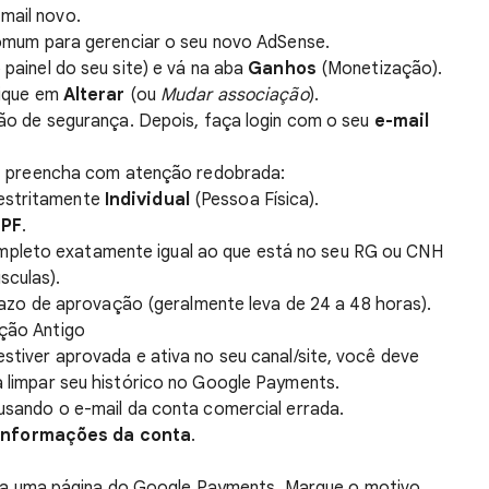
mail novo.
omum para gerenciar o seu novo AdSense.
 painel do seu site) e vá na aba
Ganhos
(Monetização).
lique em
Alterar
(ou
Mudar associação
).
ão de segurança. Depois, faça login com o seu
e-mail
, preencha com atenção redobrada:
estritamente
Individual
(Pessoa Física).
PF
.
mpleto exatamente igual ao que está no seu RG ou CNH
sculas).
razo de aprovação (geralmente leva de 24 a 48 horas).
ação Antigo
estiver aprovada e ativa no seu canal/site, você deve
ra limpar seu histórico no Google Payments.
usando o e-mail da conta comercial errada.
Informações da conta
.
ara uma página do Google Payments. Marque o motivo