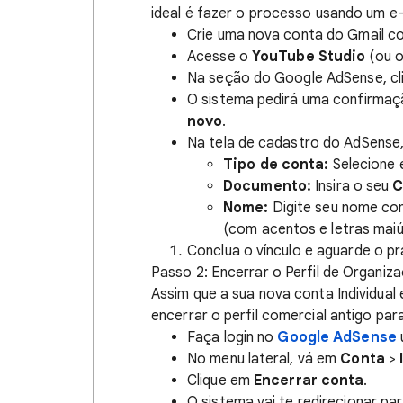
ideal é fazer o processo usando um e-
Crie uma nova conta do Gmail c
Acesse o
YouTube Studio
(ou o
Na seção do Google AdSense, c
O sistema pedirá uma confirmaç
novo
.
Na tela de cadastro do AdSense
Tipo de conta:
Selecione 
Documento:
Insira o seu
C
Nome:
Digite seu nome co
(com acentos e letras maiú
Conclua o vínculo e aguarde o p
Passo 2: Encerrar o Perfil de Organiz
Assim que a sua nova conta Individual 
encerrar o perfil comercial antigo pa
Faça login no
Google AdSense
No menu lateral, vá em
Conta
>
Clique em
Encerrar conta
.
O sistema vai te redirecionar p