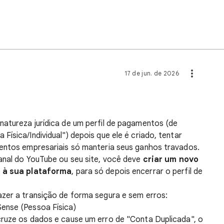
17 de jun. de 2026
atureza jurídica de um perfil de pagamentos (de
ísica/Individual") depois que ele é criado, tentar
mentos empresariais só manteria seus ganhos travados.
anal do YouTube ou seu site, você deve
criar um novo
o à sua plataforma
, para só depois encerrar o perfil de
azer a transição de forma segura e sem erros:
ense (Pessoa Física)
cruze os dados e cause um erro de "Conta Duplicada", o