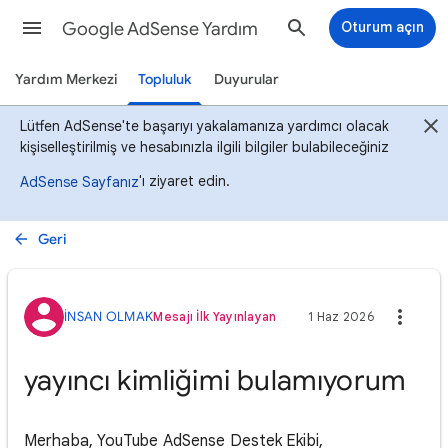
Google AdSense Yardım
Oturum açın
Yardım Merkezi
Topluluk
Duyurular
Lütfen AdSense'te başarıyı yakalamanıza yardımcı olacak
kişiselleştirilmiş ve hesabınızla ilgili bilgiler bulabileceğiniz
'ı ziyaret edin.
AdSense Sayfanız
Geri
İNSAN OLMAK
Mesajı İlk Yayınlayan
1 Haz 2026
yayıncı kimliğimi bulamıyorum
Merhaba, YouTube AdSense Destek Ekibi,