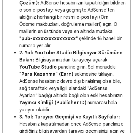
Çözüm):
AdSense hesabınızın kapatıldığını bildiren
o son e-postayı veya geçmişte AdSense'ten
aldığınız herhangi bir resmi e-postayı (Örn:
Ödeme makbuzları, doğrulama mailleri) açın. O
maillerin en üstünde veya en altında mutlaka
"pub-xxxxxxxxxxxxxxxx"
şeklinde 16 haneli bir
numara yer alır.
2. Yol: YouTube Studio Bilgisayar Sürümüne
Bakın:
Bilgisayarınızdan tarayıcıyı açarak
YouTube Studio
paneline girin. Sol menüdeki
"Para Kazanma" (Earn)
sekmesine tıklayın.
AdSense hesabınız devre dışı bırakılmış olsa bile,
sağ taraftaki veya ilgili alandaki "AdSense
Ayarları" başlığı altında bağlı olan eski hesabınızın
Yayıncı Kimliği (Publisher ID)
numarası hala
yazıyor olabilir.
3. Yol: Tarayıcı Geçmişi ve Kayıtlı Sayfalar:
Hesabınız kapatılmadan önce AdSense panelinize
girdiğiniz bilgisayardan tarayıcı geçmişinizi açın ve