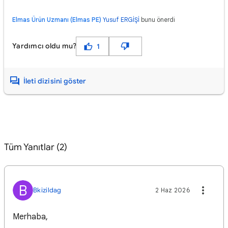
Elmas Ürün Uzmanı (Elmas PE)
Yusuf ERGİŞİ
bunu önerdi
Yardımcı oldu mu?
1
İleti dizisini göster
Tüm Yanıtlar (2)
B
Bkizildag
2 Haz 2026
Merhaba,