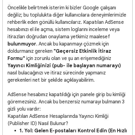
Öncelikle belirtmek isterim ki bizler Google çalışanı
değiliz; bu toplulukta diğer kullanıcılara deneyimlerimizle
rehberlik eden gönüllü kullanıcılarız. Kapatılan AdSense
hesabınızı el ile açma, sistem loglarını inceleme veya
itirazları doğrudan onaylama yetkimiz maalesef
bulunmuyor
. Ancak bu kapanmayı çözmek için
doldurmanız gereken
"Geçersiz Etkinlik İtiraz
Formu"
için zorunlu olan ve şu an erişemediğiniz
Yayıncı Kimliğinizi (pub- ile başlayan numarayı)
nasıl bulacağınızı ve itiraz sürecinde yapmanız
gerekenleri net bir şekilde açıklayabilirim.
AdSense hesabınız kapatıldığı için panele girip bu kimliği
göremezsiniz. Ancak bu benzersiz numarayı bulmanın 3
gizli yolu vardır:
Kapatılan AdSense Hesaplarında Yayıncı Kimliği
(Publisher ID) Nasıl Bulunur?
1. Yol: Gelen E-postaları Kontrol Edin (En Hızlı